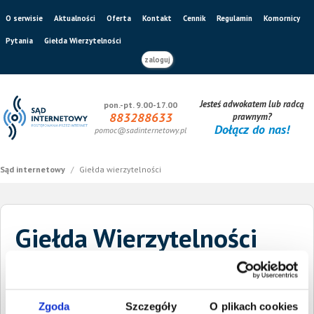
O serwisie
Aktualności
Oferta
Kontakt
Cennik
Regulamin
Komornicy
Pytania
Giełda Wierzytelności
zaloguj
Jesteś adwokatem lub radcą
pon.-pt. 9.00-17.00
883288633
prawnym?
Dołącz do nas!
pomoc@sadinternetowy.pl
Sąd internetowy
/
Giełda wierzytelności
Giełda Wierzytelności
Szukaj dłużnika
Wysokość długu
Zgoda
Szczegóły
O plikach cookies