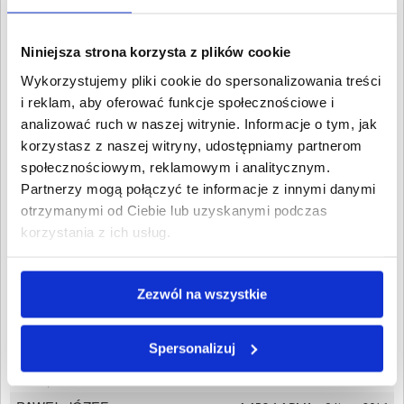
Wpisz NIP, REGON, KRS, miejscowość, nazwę
dłużnika lub inną szukaną frazę
Niniejsza strona korzysta z plików cookie
Wyczyść
Szukaj
Wykorzystujemy pliki cookie do spersonalizowania treści
i reklam, aby oferować funkcje społecznościowe i
Znalezione:
4
,
Łączna wartość:
70 684,94 PLN
analizować ruch w naszej witrynie. Informacje o tym, jak
Dłużnicy
Wartość długu
Data
korzystasz z naszej witryny, udostępniamy partnerom
publikacji
społecznościowym, reklamowym i analitycznym.
"TENCZYNEK
23 850,60 PLN
14 grudnia
Partnerzy mogą połączyć te informacje z innymi danymi
DYSTRYBUCJA"
2025
SPÓŁKA AKCYJNA
otrzymanymi od Ciebie lub uzyskanymi podczas
Lublin, Lubelskie
korzystania z ich usług.
MANUFAKTURA PIWA
28 725,60 PLN
16 maja
WÓDKI I WINA
2024
SPÓŁKA AKCYJNA
Tenczynek, Małopolskie
Zezwól na wszystkie
TENCZYNEK ŚWIEŻE
13 658,60 PLN
6
SPÓŁKA Z
października
Spersonalizuj
OGRANICZONĄ
2023
ODPOWIEDZIALNOŚCIĄ
Lublin, Lubelskie