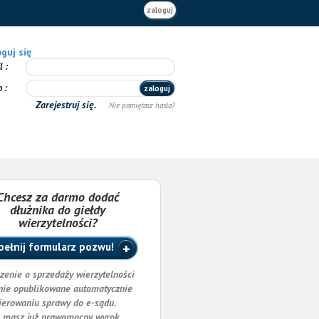
zaloguj
guj się
il
o
zaloguj
Zarejestruj się.
Nie pamiętasz hasła?
Chcesz za darmo dodać
dłużnika do giełdy
wierzytelności?
ełnij formularz pozwu!
zenie o sprzedaży wierzytelności
nie opublikowane automatycznie
ierowaniu sprawy do e-sądu.
i masz już prawomocny wyrok