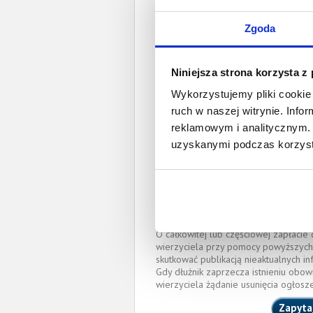
Całkowita wartość wierzytel
Zgoda
Prawomocny nakaz za
wyro
Niniejsza strona korzysta z
Data wystaw
Wykorzystujemy pliki cookie 
Pełnom
ruch w naszej witrynie. Inf
reklamowym i analitycznym. 
uzyskanymi podczas korzysta
Przemysław Kacz
przemyslaw.kaczor@s
OKRĘGOWA IZBA RADCÓ
(Nr wpisu: KR-1972)
Miejscowość:
Kraków
O całkowitej lub częściowej zapłaci
wierzyciela przy pomocy powyższych
skutkować publikacją nieaktualnych in
Gdy dłużnik zaprzecza istnieniu obow
wierzyciela żądanie usunięcia ogłosz
Zapyta