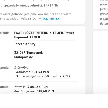
przec
o sprzedaży wierzytelności: 14714ffb
formu
prawn
y wierzytelności jest publikowane przez serwis z
la na zasadach wskazanych w
regulaminie
.
a ogł
do gi
łużnik:
PAWEŁ JÓZEF PAPIERNIK TEOFIL Paweł
Papiernik TEOFIL
Józefa Kałuży
32-067
Tenczynek
Małopolskie
zenia:
1. Cywilne
Wartość:
3 801,54 PLN
Data wymagalności:
30 grudnia 2013
sumie:
Wartość:
3 801,54 PLN
Koszty sądowe:
648,60 PLN
acono:
0,00 PLN