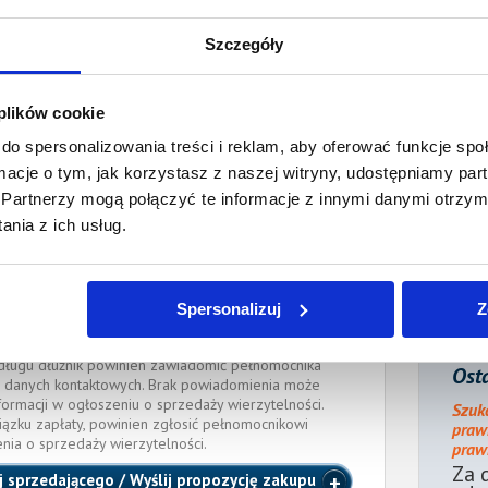
ności:
4 450,14 PLN
Szczegóły
płaty/
Tak
k sądu
 plików cookie
ienia:
9 lipca 2016
do spersonalizowania treści i reklam, aby oferować funkcje sp
ocnik wierzyciela:
ormacje o tym, jak korzystasz z naszej witryny, udostępniamy p
Partnerzy mogą połączyć te informacje z innymi danymi otrzym
nia z ich usług.
or
Radca prawny
adinternetowy.pl
, tel.:
505 053 931
W PRAWNYCH w Krakowie
Spersonalizuj
Z
e długu dłużnik powinien zawiadomić pełnomocnika
Osta
 danych kontaktowych. Brak powiadomienia może
formacji w ogłoszeniu o sprzedaży wierzytelności.
Szuk
iązku zapłaty, powinien zgłosić pełnomocnikowi
praw
enia o sprzedaży wierzytelności.
prawn
Za 
j sprzedającego / Wyślij propozycję zakupu