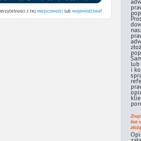
adw
pra
erzytelności z tej
miejscowości
lub
województwa
!
pop
Pro
dow
nas
pra
adw
zło
pop
Sam
lub
i k
spr
ref
pra
opi
kli
por
Znaj
bez 
złoż
Opi
zał