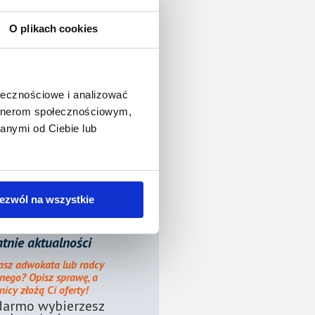
O plikach cookies
ołecznościowe i analizować
artnerom społecznościowym,
anymi od Ciebie lub
ezwól na wszystkie
tnie aktualności
asz adwokata lub radcy
nego? Opisz sprawę, a
icy złożą Ci oferty!
darmo wybierzesz