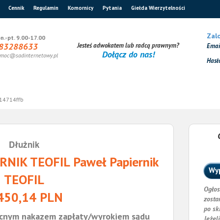
Cennik
Regulamin
Komornicy
Pytania
Giełda Wierzytelności
Zalo
n.-pt. 9.00-17.00
83288633
Jesteś adwokatem lub radcą prawnym?
Ema
Dołącz do nas!
moc@sadinternetowy.pl
Hasł
14714ffb
Dłużnik
NIK TEOFIL Paweł Papiernik
Wyp
TEOFIL
Ogłos
450,14 PLN
zosta
po sk
cnym nakazem zapłaty/wyrokiem sądu
Jeżel