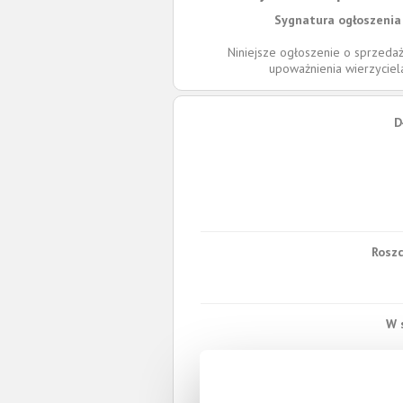
Sygnatura ogłoszenia 
Niniejsze ogłoszenie o sprzedaż
upoważnienia wierzycie
D
Roszc
W 
Spł