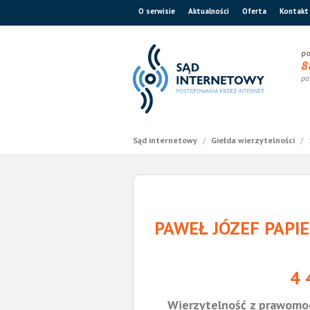
O serwisie
Aktualności
Oferta
Kontakt
po
8
po
Sąd internetowy
/
Giełda wierzytelności
/
PAWEŁ JÓZEF PAPIER
4 
Wierzytelność z prawomo