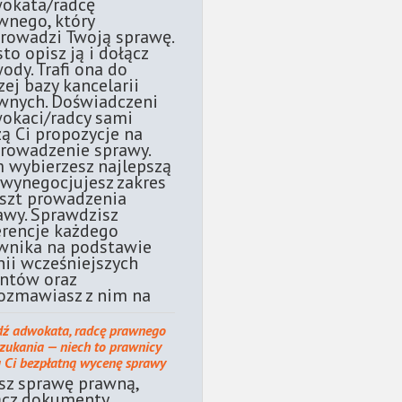
okata/radcę
wnego, który
rowadzi Twoją sprawę.
sto opisz ją i dołącz
ody. Trafi ona do
zej bazy kancelarii
wnych. Doświadczeni
okaci/radcy sami
żą Ci propozycje na
rowadzenie sprawy.
 wybierzesz najlepszą
 wynegocjujesz zakres
oszt prowadzenia
awy. Sprawdzisz
erencje każdego
wnika na podstawie
nii wcześniejszych
entów oraz
ozmawiasz z nim na
dź adwokata, radcę prawnego
szukania — niech to prawnicy
ą Ci bezpłatną wycenę sprawy
sz sprawę prawną,
ącz dokumenty.