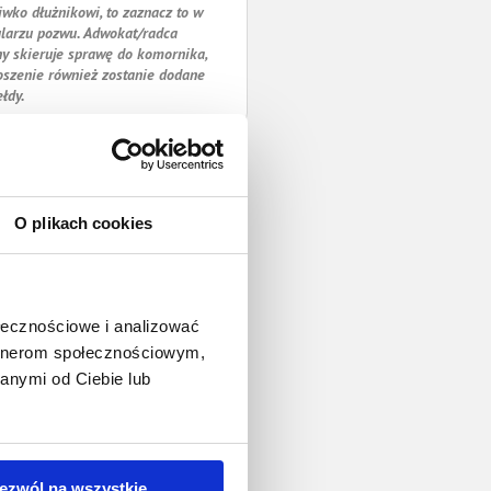
iwko dłużnikowi, to zaznacz to w
larzu pozwu. Adwokat/radca
y skieruje sprawę do komornika,
oszenie również zostanie dodane
ełdy.
O plikach cookies
ołecznościowe i analizować
artnerom społecznościowym,
anymi od Ciebie lub
ezwól na wszystkie