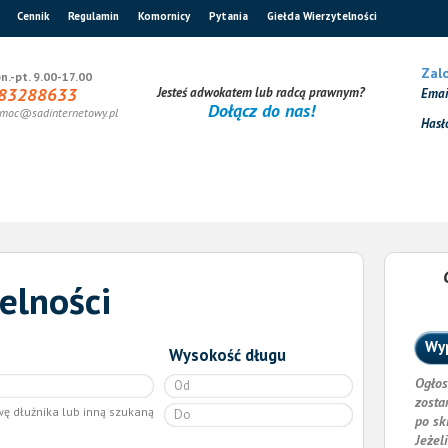
Cennik
Regulamin
Komornicy
Pytania
Giełda Wierzytelności
Zalo
n.-pt. 9.00-17.00
83288633
Jesteś adwokatem lub radcą prawnym?
Ema
Dołącz do nas!
moc@sadinternetowy.pl
Hasł
elności
Wyp
Wysokość długu
Ogłos
zosta
wę dłużnika lub inną szukaną
po sk
Jeżel