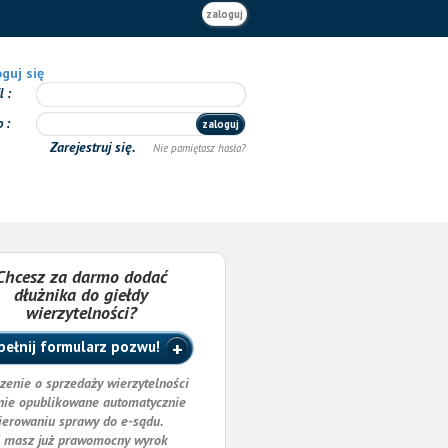
zaloguj
guj się
il
o
zaloguj
Zarejestruj się.
Nie pamiętasz hasła?
Chcesz za darmo dodać
dłużnika do giełdy
wierzytelności?
ełnij formularz pozwu!
zenie o sprzedaży wierzytelności
nie opublikowane automatycznie
ierowaniu sprawy do e-sądu.
i masz już prawomocny wyrok