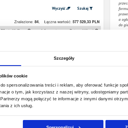
przec
Wyczyść
Szukaj
formu
prawn
a ogł
Znalezione:
84
,
Łączna wartość:
577 529,33 PLN
do gi
Wartość długu
Informacje
Data publikacji
4 700,39 PLN
Prawomocny
25 czerwca 2026
nakaz zapłaty
Szczegóły
3 475,39 PLN
Prawomocny
21 kwietnia 2026
nakaz zapłaty
 plików cookie
28 751,77 PLN
Prawomocny
8 grudnia 2025
nakaz zapłaty
do spersonalizowania treści i reklam, aby oferować funkcje sp
ormacje o tym, jak korzystasz z naszej witryny, udostępniamy p
44 312,39 PLN
Prawomocny
16 października
Partnerzy mogą połączyć te informacje z innymi danymi otrzym
nakaz zapłaty
2025
nia z ich usług.
2 270,64 PLN
Prawomocny
24 lipca 2025
nakaz zapłaty
Spersonalizuj
Z