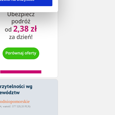
rzytelności wg
ewództw
hodniopomorskie
4
577 529,33 PLN