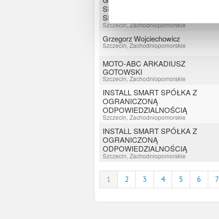
SEBASTIAN PIÓRKOWSKI
SPÓŁKA JAWNA
Szczecin, Zachodniopomorskie
Grzegorz Wojciechowicz
Szczecin, Zachodniopomorskie
MOTO-ABC ARKADIUSZ
GOTOWSKI
Szczecin, Zachodniopomorskie
INSTALL SMART SPÓŁKA Z
OGRANICZONĄ
ODPOWIEDZIALNOŚCIĄ
Szczecin, Zachodniopomorskie
INSTALL SMART SPÓŁKA Z
OGRANICZONĄ
ODPOWIEDZIALNOŚCIĄ
Szczecin, Zachodniopomorskie
1
2
3
4
5
6
7