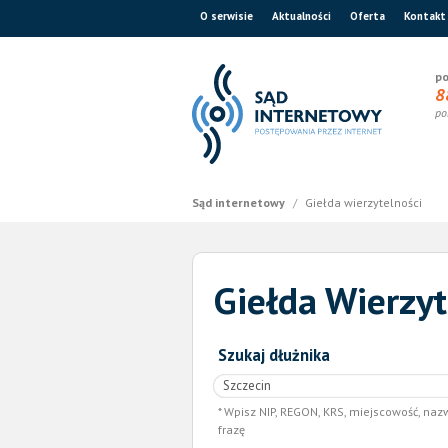
O serwisie
Aktualności
Oferta
Kontakt
po
8
po
Sąd internetowy
/
Giełda wierzytelności
Giełda Wierzyt
Szukaj dłużnika
Wpisz NIP, REGON, KRS, miejscowość, naz
frazę