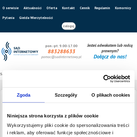
O serwisie
Aktualności
Oferta
Kontakt
Cennik
Regulamin
Komornicy
Pytania
Giełda Wierzytelności
zaloguj
Jesteś adwokatem lub radcą
pon.-pt. 9.00-17.00
883288633
prawnym?
Dołącz do nas!
pomoc@sadinternetowy.pl
Sąd internetowy
/
Giełda wierzytelności
Zgoda
Szczegóły
O plikach cookies
Giełda Wierzytelności
Niniejsza strona korzysta z plików cookie
Szukaj dłużnika
Wysokość długu
Wykorzystujemy pliki cookie do spersonalizowania treści
i reklam, aby oferować funkcje społecznościowe i