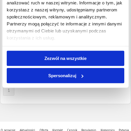
Wpisz NIP, REGON, KRS, miejscowość, nazwę
analizować ruch w naszej witrynie. Informacje o tym, jak
dłużnika lub inną szukaną frazę
korzystasz z naszej witryny, udostępniamy partnerom
społecznościowym, reklamowym i analitycznym.
Wyczyść
Szukaj
Partnerzy mogą połączyć te informacje z innymi danymi
otrzymanymi od Ciebie lub uzyskanymi podczas
Znalezione:
1
,
Łączna wartość:
6 087,79 PLN
korzystania z ich usług.
Dłużnicy
Wartość długu
Data
publikacji
GAŁEK PAWEŁ
6 087,79 PLN
9 lipca 2016
Zezwól na wszystkie
USŁUGI
REMONTOWO-
BUDOWLANE
Spersonalizuj
Mirocice, Świętokrzyskie
1
O serwisie
Aktualności
Oferta
Kontakt
Cennik
Regulamin
Komornicy
Pytania