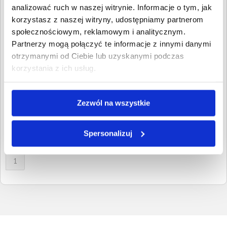
Wpisz NIP, REGON, KRS, miejscowość, nazwę
analizować ruch w naszej witrynie. Informacje o tym, jak
dłużnika lub inną szukaną frazę
korzystasz z naszej witryny, udostępniamy partnerom
społecznościowym, reklamowym i analitycznym.
Wyczyść
Szukaj
Partnerzy mogą połączyć te informacje z innymi danymi
otrzymanymi od Ciebie lub uzyskanymi podczas
Znalezione:
2
,
Łączna wartość:
1 718,41 PLN
korzystania z ich usług.
Dłużnicy
Wartość długu
Data
publikacji
Dagmara Musiałek
490,39 PLN
27 stycznia
Zezwól na wszystkie
Lubsko, Lubuskie
2021
Jarosław Brzozowski
1 228,02 PLN
29 czerwca
Lubsko, Lubuskie
Spersonalizuj
2018
1