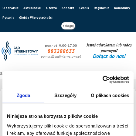
O serwisie
Aktualności
Oferta
Kontakt
Cennik
Regulamin
Komornicy
Pytania
Giełda Wierzytelności
zaloguj
Jesteś adwokatem lub radcą
pon.-pt. 9.00-17.00
883288633
prawnym?
Dołącz do nas!
pomoc@sadinternetowy.pl
Sąd internetowy
/
Giełda wierzytelności
Zgoda
Szczegóły
O plikach cookies
Giełda Wierzytelności
Niniejsza strona korzysta z plików cookie
Szukaj dłużnika
Wysokość długu
Wykorzystujemy pliki cookie do spersonalizowania treści
i reklam, aby oferować funkcje społecznościowe i