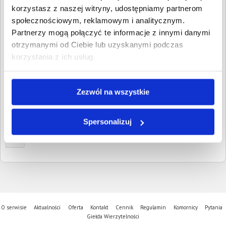
Wpisz NIP, REGON, KRS, miejscowość, nazwę
korzystasz z naszej witryny, udostępniamy partnerom
dłużnika lub inną szukaną frazę
społecznościowym, reklamowym i analitycznym.
Partnerzy mogą połączyć te informacje z innymi danymi
Wyczyść
Szukaj
otrzymanymi od Ciebie lub uzyskanymi podczas
korzystania z ich usług.
Znalezione:
1
,
Łączna wartość:
10 933,03 PLN
Dłużnicy
Wartość długu
Data
publikacji
Zezwól na wszystkie
Sklep Ogólnospożywczy
10 933,03 PLN
14 stycznia
Andrzej Sworowski
2025
Iwiec, Kujawsko-pomorskie
Spersonalizuj
1
O serwisie
Aktualności
Oferta
Kontakt
Cennik
Regulamin
Komornicy
Pytania
Giełda Wierzytelności