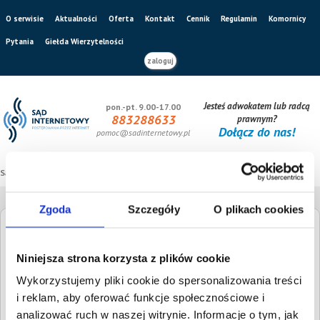
O serwisie
Aktualności
Oferta
Kontakt
Cennik
Regulamin
Komornicy
Pytania
Giełda Wierzytelności
zaloguj
Jesteś adwokatem lub radcą
pon.-pt. 9.00-17.00
883288633
prawnym?
Dołącz do nas!
pomoc@sadinternetowy.pl
Sąd internetowy
/
Giełda wierzytelności
Zgoda
Szczegóły
O plikach cookies
Giełda Wierzytelności
Niniejsza strona korzysta z plików cookie
Szukaj dłużnika
Wysokość długu
Wykorzystujemy pliki cookie do spersonalizowania treści
i reklam, aby oferować funkcje społecznościowe i
analizować ruch w naszej witrynie. Informacje o tym, jak