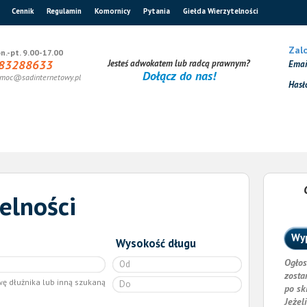
Cennik
Regulamin
Komornicy
Pytania
Giełda Wierzytelności
Zalo
n.-pt. 9.00-17.00
83288633
Jesteś adwokatem lub radcą prawnym?
Ema
Dołącz do nas!
moc@sadinternetowy.pl
Hasł
elności
Wyp
Wysokość długu
Ogłos
zosta
wę dłużnika lub inną szukaną
po sk
Jeżel