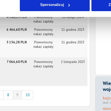
14 288,60 PLN
Prawomocny
6 marca 2024
Spersonalizuj
Z
nakaz zapłaty
4 900,39 PLN
Prawomocny
20 lutego 2024
nakaz zapłaty
6 466,60 PLN
Prawomocny
11 grudnia 2023
nakaz zapłaty
5 156,28 PLN
Prawomocny
11 grudnia 2023
nakaz zapłaty
7 066,60 PLN
Prawomocny
2 listopada 2023
nakaz zapłaty
Wie
woj
8
9
10
kuj
5
maz