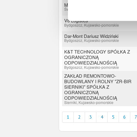
MARCIN MICHAŁ KERNER
Świecie, Kujawsko-pomorskie
V8 Logistics
Bydgoszcz, Kujawsko-pomorskie
Dar-Mont Dariusz Widziński
Bydgoszcz, Kujawsko-pomorskie
K&T TECHNOLOGY SPÓŁKA Z
OGRANICZONĄ
ODPOWIEDZIALNOŚCIĄ
Bydgoszcz, Kujawsko-pomorskie
ZAKŁAD REMONTOWO-
BUDOWLANY I ROLNY "ZR-BIR
SIERNIKI" SPÓŁKA Z
OGRANICZONĄ
ODPOWIEDZIALNOŚCIĄ
Sierniki, Kujawsko-pomorskie
1
2
3
4
5
6
7