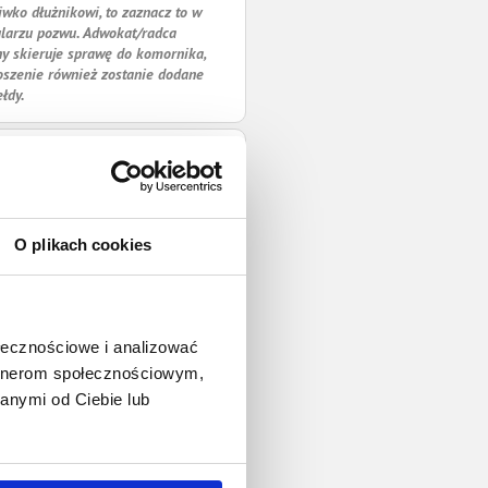
iwko dłużnikowi, to zaznacz to w
larzu pozwu. Adwokat/radca
y skieruje sprawę do komornika,
oszenie również zostanie dodane
ełdy.
O plikach cookies
ołecznościowe i analizować
artnerom społecznościowym,
anymi od Ciebie lub