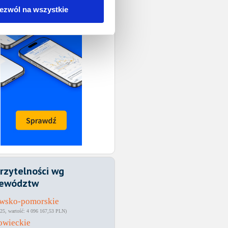
ezwól na wszystkie
rzytelności wg
ewództw
awsko-pomorskie
25
4 096 167,53 PLN
owieckie