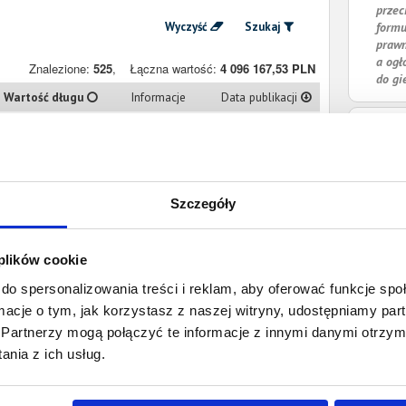
przec
Wyczyść
Szukaj
formu
prawn
a ogł
Znalezione:
525
,
Łączna wartość:
4 096 167,53 PLN
do gi
Wartość długu
Informacje
Data publikacji
2 305,39 PLN
Prawomocny
26 kwietnia 2024
nakaz zapłaty
1 162,76 PLN
Prawomocny
11 kwietnia 2024
Szczegóły
nakaz zapłaty
14 901,66 PLN
Prawomocny
5 kwietnia 2024
 plików cookie
nakaz zapłaty
do spersonalizowania treści i reklam, aby oferować funkcje sp
11 325,60 PLN
Prawomocny
26 marca 2024
ormacje o tym, jak korzystasz z naszej witryny, udostępniamy p
nakaz zapłaty
Partnerzy mogą połączyć te informacje z innymi danymi otrzym
7 605,63 PLN
Prawomocny
21 marca 2024
nia z ich usług.
nakaz zapłaty