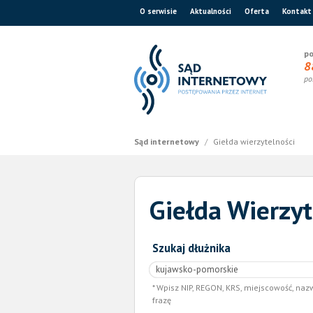
O serwisie
Aktualności
Oferta
Kontakt
po
8
po
Sąd internetowy
/
Giełda wierzytelności
Giełda Wierzyt
Szukaj dłużnika
Wpisz NIP, REGON, KRS, miejscowość, naz
frazę