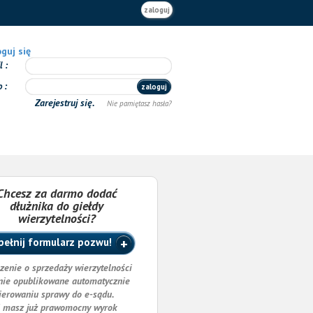
zaloguj
guj się
il
o
zaloguj
Zarejestruj się.
Nie pamiętasz hasła?
Chcesz za darmo dodać
dłużnika do giełdy
wierzytelności?
ełnij formularz pozwu!
zenie o sprzedaży wierzytelności
nie opublikowane automatycznie
ierowaniu sprawy do e-sądu.
i masz już prawomocny wyrok