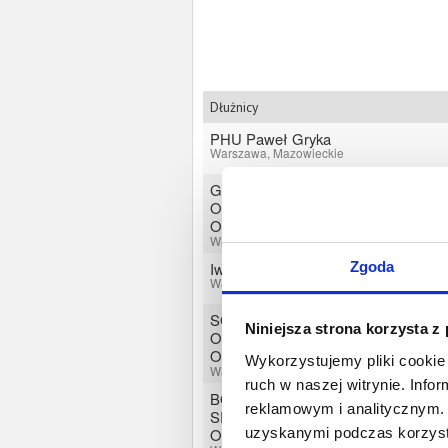
Dłużnicy
PHU Paweł Gryka
Warszawa, Mazowieckie
GOLDENROD SPÓŁKA Z
OGRANICZONĄ
ODPOWIEDZIALNOŚCIĄ
Warszawa, Mazowieckie
Zgoda
Iwona Lemiesz
Warszawa, Mazowieckie
SGC POLSKA SPÓŁKA Z
Niniejsza strona korzysta z
OGRANICZONĄ
ODPOWIEDZIALNOŚCIĄ
Wykorzystujemy pliki cookie 
Warszawa, Mazowieckie
ruch w naszej witrynie. Inf
BOARD SPORT POLSKA
reklamowym i analitycznym. 
SPÓŁKA Z OGRANICZONĄ
uzyskanymi podczas korzysta
ODPOWIEDZIALNOŚCIĄ