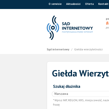
O serwisie
Aktualności
Oferta
Kontakt
po
8
po
Sąd internetowy
/
Giełda wierzytelności
Giełda Wierzyt
Szukaj dłużnika
Wpisz NIP, REGON, KRS, miejscowość, naz
frazę