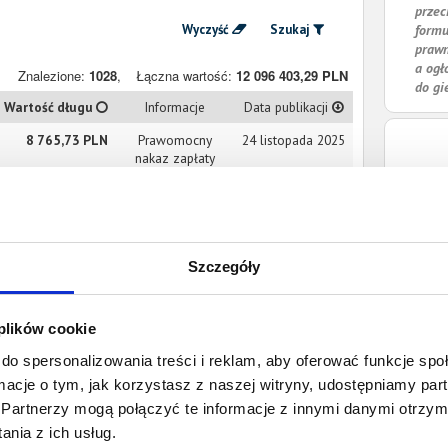
przec
Wyczyść
Szukaj
formu
prawn
a ogł
Znalezione:
1028
,
Łączna wartość:
12 096 403,29 PLN
do gi
Wartość długu
Informacje
Data publikacji
8 765,73 PLN
Prawomocny
24 listopada 2025
nakaz zapłaty
2 377,28 PLN
Prawomocny
21 listopada 2025
nakaz zapłaty
Szczegóły
16 569,13 PLN
Prawomocny
19 listopada 2025
nakaz zapłaty
8 105,31 PLN
Prawomocny
18 listopada 2025
 plików cookie
nakaz zapłaty
do spersonalizowania treści i reklam, aby oferować funkcje sp
ormacje o tym, jak korzystasz z naszej witryny, udostępniamy p
275,39 PLN
Prawomocny
14 listopada 2025
Partnerzy mogą połączyć te informacje z innymi danymi otrzym
nakaz zapłaty
nia z ich usług.