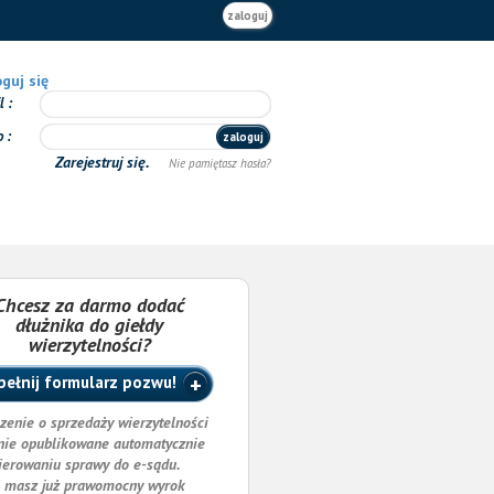
zaloguj
guj się
il
o
zaloguj
Zarejestruj się.
Nie pamiętasz hasła?
Chcesz za darmo dodać
dłużnika do giełdy
wierzytelności?
ełnij formularz pozwu!
zenie o sprzedaży wierzytelności
nie opublikowane automatycznie
ierowaniu sprawy do e-sądu.
i masz już prawomocny wyrok