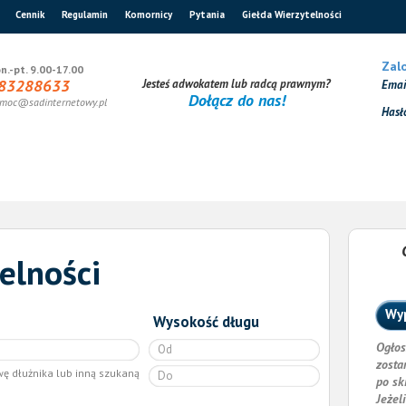
Cennik
Regulamin
Komornicy
Pytania
Giełda Wierzytelności
Zalo
n.-pt. 9.00-17.00
83288633
Jesteś adwokatem lub radcą prawnym?
Ema
Dołącz do nas!
moc@sadinternetowy.pl
Hasł
elności
Wyp
Wysokość długu
Ogłos
zosta
wę dłużnika lub inną szukaną
po sk
Jeżel