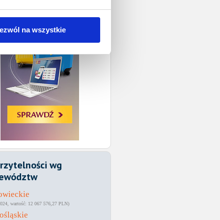
ezwól na wszystkie
rzytelności wg
ewództw
owieckie
024
12 067 576,27 PLN
ośląskie