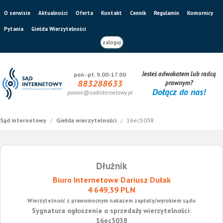
O serwisie
Aktualności
Oferta
Kontakt
Cennik
Regulamin
Komornicy
Pytania
Giełda Wierzytelności
zaloguj
Jesteś adwokatem lub radcą
pon.-pt. 9.00-17.00
883288633
prawnym?
Dołącz do nas!
pomoc@sadinternetowy.pl
Sąd internetowy
/
Giełda wierzytelności
/
16ec5038
Dłużnik
Biuro Internetowe Dariusz Dułak
4 649,39 PLN
Wierzytelność z prawomocnym nakazem zapłaty/wyrokiem sądu
Sygnatura ogłoszenia o sprzedaży wierzytelności:
16ec5038