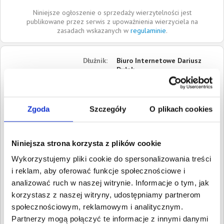
Niniejsze ogłoszenie o sprzedaży wierzytelności jest
publikowane przez serwis z upoważnienia wierzyciela na
zasadach wskazanych w
regulaminie
.
Dłużnik:
Biuro Internetowe Dariusz
Dułak
ul. Ostródzka
03-289
Warszawa
Zgoda
Szczegóły
O plikach cookies
Mazowieckie
Roszczenia:
1. Gospodarcze
Wartość:
3 999,00 PLN
Niniejsza strona korzysta z plików cookie
Data wymagalności:
4
Wykorzystujemy pliki cookie do spersonalizowania treści
listopada 2025
i reklam, aby oferować funkcje społecznościowe i
W sumie:
Wartość:
3 999,00 PLN
analizować ruch w naszej witrynie. Informacje o tym, jak
Koszty sądowe:
650,39 PLN
korzystasz z naszej witryny, udostępniamy partnerom
społecznościowym, reklamowym i analitycznym.
Spłacono:
0,00 PLN
Partnerzy mogą połączyć te informacje z innymi danymi