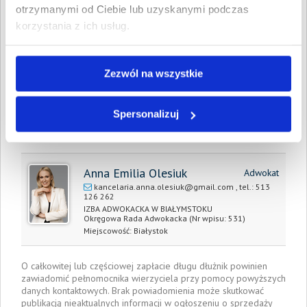
Całkowita
4 649,39 PLN
otrzymanymi od Ciebie lub uzyskanymi podczas
wartość wierzytelności:
korzystania z ich usług.
Prawomocny nakaz
13 kwietnia 2026
zapłaty/
wyrok sądu z dnia:
Zezwól na wszystkie
Data wystawienia:
13 kwietnia 2026
Spersonalizuj
Pełnomocnik wierzyciela:
Anna Emilia Olesiuk
Adwokat
kancelaria.anna.olesiuk@gmail.com
, tel.:
513
126 262
IZBA ADWOKACKA W BIAŁYMSTOKU
Okręgowa Rada Adwokacka
(Nr wpisu: 531)
Miejscowość:
Białystok
O całkowitej lub częściowej zapłacie długu dłużnik powinien
zawiadomić pełnomocnika wierzyciela przy pomocy powyższych
danych kontaktowych. Brak powiadomienia może skutkować
publikacją nieaktualnych informacji w ogłoszeniu o sprzedaży