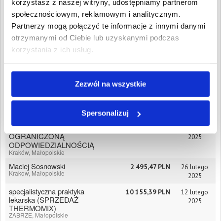
ARTUR PARUCH
5 427,43 PLN
7 marca
korzystasz z naszej witryny, udostępniamy partnerom
FIRMA
2025
społecznościowym, reklamowym i analitycznym.
PRODUKCYJNO-
HANDLOWO-
Partnerzy mogą połączyć te informacje z innymi danymi
USŁUGOWA
otrzymanymi od Ciebie lub uzyskanymi podczas
"PARMAX"
korzystania z ich usług.
Łężkowice, Małopolskie
PAWEŁ PARUCH
FIRMA
PRODUKCYJNO -
Zezwól na wszystkie
HANDLOWO -
USŁUGOWA
"PARMAX"
Spersonalizuj
Łężkowice, Małopolskie
NIDUS SPÓŁKA Z
1 266,70 PLN
3 marca
OGRANICZONĄ
2025
ODPOWIEDZIALNOŚCIĄ
Kraków, Małopolskie
Maciej Sosnowski
2 495,47 PLN
26 lutego
Krakow, Małopolskie
2025
specjalistyczna praktyka
10 155,39 PLN
12 lutego
lekarska (SPRZEDAŻ
2025
THERMOMIX)
ZABRZE, Małopolskie