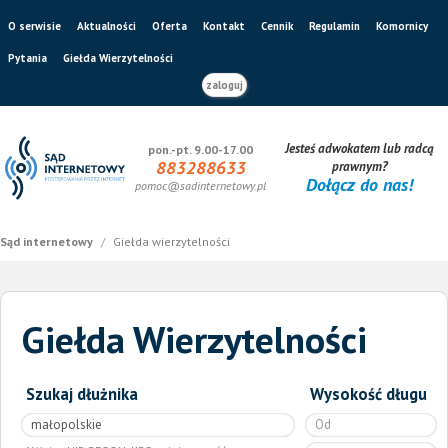
O serwisie
Aktualności
Oferta
Kontakt
Cennik
Regulamin
Komornicy
Pytania
Giełda Wierzytelności
zaloguj
Jesteś adwokatem lub radcą
pon.-pt. 9.00-17.00
883288633
prawnym?
Dołącz do nas!
pomoc@sadinternetowy.pl
Sąd internetowy
/
Giełda wierzytelności
Giełda Wierzytelności
Szukaj dłużnika
Wysokość długu