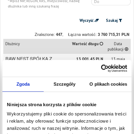
Wpisz NIP, REGON, KRS, miejscowość, nazwę
dłużnika lub inną szukaną frazę
Wyczyść
Szukaj
Znalezione:
447
,
Łączna wartość:
3 760 715,31 PLN
Dłużnicy
Wartość długu
Data
publikacji
RAW NEST SPÓŁKA Z
13 001,45 PLN
13 maja
OGRANICZONĄ
2025
ODPOWIEDZIALNOŚCIĄ
Kraków, Małopolskie
RUBY STAR SPÓŁKA
575,39 PLN
8 maja 2025
Zgoda
Szczegóły
O plikach cookies
Z OGRANICZONĄ
ODPOWIEDZIALNOŚCIĄ
Kraków, Małopolskie
Niniejsza strona korzysta z plików cookie
HAYAT PARTNERS
2 771,35 PLN
7 kwietnia
SPÓŁKA Z
2025
Wykorzystujemy pliki cookie do spersonalizowania treści
OGRANICZONĄ
i reklam, aby oferować funkcje społecznościowe i
ODPOWIEDZIALNOŚCIĄ
Kraków, Małopolskie
analizować ruch w naszej witrynie. Informacje o tym, jak