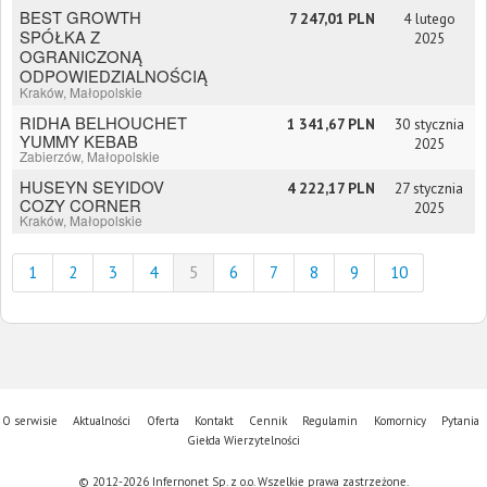
BEST GROWTH
7 247,01 PLN
4 lutego
SPÓŁKA Z
2025
OGRANICZONĄ
ODPOWIEDZIALNOŚCIĄ
Kraków, Małopolskie
RIDHA BELHOUCHET
1 341,67 PLN
30 stycznia
YUMMY KEBAB
2025
Zabierzów, Małopolskie
HUSEYN SEYIDOV
4 222,17 PLN
27 stycznia
COZY CORNER
2025
Kraków, Małopolskie
1
2
3
4
5
6
7
8
9
10
O serwisie
Aktualności
Oferta
Kontakt
Cennik
Regulamin
Komornicy
Pytania
Giełda Wierzytelności
© 2012-2026 Infernonet Sp. z o.o. Wszelkie prawa zastrzeżone.