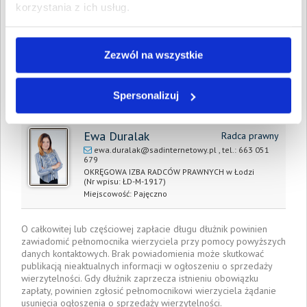
korzystania z ich usług.
Prawomocny nakaz
22 maja 2025
zapłaty/
wyrok sądu z dnia:
Zezwól na wszystkie
Data wystawienia:
22 maja 2025
Pełnomocnik wierzyciela:
Spersonalizuj
Ewa Duralak
Radca prawny
ewa.duralak@sadinternetowy.pl
, tel.:
663 051
679
OKRĘGOWA IZBA RADCÓW PRAWNYCH w Łodzi
(Nr wpisu: ŁD-M-1917)
Miejscowość:
Pajęczno
O całkowitej lub częściowej zapłacie długu dłużnik powinien
zawiadomić pełnomocnika wierzyciela przy pomocy powyższych
danych kontaktowych. Brak powiadomienia może skutkować
publikacją nieaktualnych informacji w ogłoszeniu o sprzedaży
wierzytelności. Gdy dłużnik zaprzecza istnieniu obowiązku
zapłaty, powinien zgłosić pełnomocnikowi wierzyciela żądanie
usunięcia ogłoszenia o sprzedaży wierzytelności.