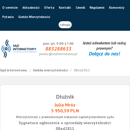
O serwisie
Aktualności
Oferta
Kontakt
Cennik
Regulamin
Komornicy
Pytania
Giełda Wierzytelności
zaloguj
Jesteś adwokatem lub radcą
pon.-pt. 9.00-17.00
883288633
prawnym?
Dołącz do nas!
pomoc@sadinternetowy.pl
Sąd internetowy
/
Giełda wierzytelności
/
08ed2811
Dłużnik
Julia Mróz
5 950,39 PLN
Wierzytelność z prawomocnym nakazem zapłaty/wyrokiem sądu
Sygnatura ogłoszenia o sprzedaży wierzytelności:
08ed2811