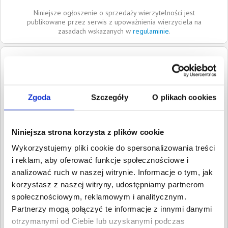
Niniejsze ogłoszenie o sprzedaży wierzytelności jest
publikowane przez serwis z upoważnienia wierzyciela na
zasadach wskazanych w
regulaminie
.
Dłużnik:
Julia Mróz
31-462
Kraków
Małopolskie
Zgoda
Szczegóły
O plikach cookies
Roszczenia:
1. Cywilne
Wartość:
3 500,00 PLN
Data wymagalności:
30
Niniejsza strona korzysta z plików cookie
grudnia 2024
Wykorzystujemy pliki cookie do spersonalizowania treści
W sumie:
Wartość:
3 500,00 PLN
i reklam, aby oferować funkcje społecznościowe i
Koszty sądowe:
2 450,39 PLN
analizować ruch w naszej witrynie. Informacje o tym, jak
korzystasz z naszej witryny, udostępniamy partnerom
Spłacono:
0,00 PLN
społecznościowym, reklamowym i analitycznym.
Całkowita
5 950,39 PLN
Partnerzy mogą połączyć te informacje z innymi danymi
wartość wierzytelności:
otrzymanymi od Ciebie lub uzyskanymi podczas