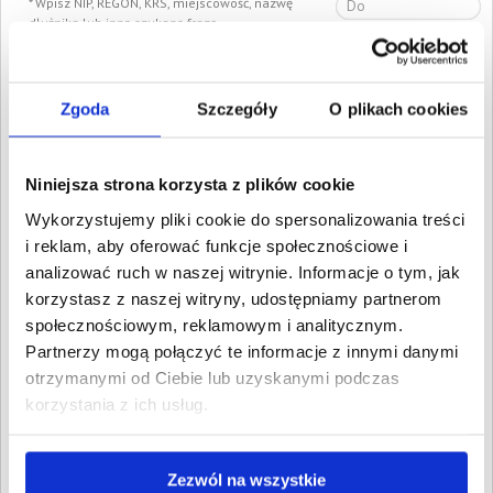
Wpisz NIP, REGON, KRS, miejscowość, nazwę
dłużnika lub inną szukaną frazę
Wyczyść
Szukaj
Zgoda
Szczegóły
O plikach cookies
Znalezione:
37
,
Łączna wartość:
338 416,20 PLN
Dłużnicy
Wartość długu
Data
publikacji
Niniejsza strona korzysta z plików cookie
CZTERY PORY
1 940,83 PLN
22 maja
Wykorzystujemy pliki cookie do spersonalizowania treści
SPÓŁKA Z
2017
i reklam, aby oferować funkcje społecznościowe i
OGRANICZONĄ
analizować ruch w naszej witrynie. Informacje o tym, jak
ODPOWIEDZIALNOŚCIĄ
Olsztyn, Warmińsko-
korzystasz z naszej witryny, udostępniamy partnerom
mazurskie
społecznościowym, reklamowym i analitycznym.
MOK SPÓŁKA Z
908,09 PLN
9 stycznia
Partnerzy mogą połączyć te informacje z innymi danymi
OGRANICZONĄ
2017
ODPOWIEDZIALNOŚCIĄ
otrzymanymi od Ciebie lub uzyskanymi podczas
Olsztyn, Warmińsko-
mazurskie
korzystania z ich usług.
CENTRUM TERAPII
309,38 PLN
9 lipca 2016
MANUALNEJ
REHABMED KAMIL
Zezwól na wszystkie
JAKUBOWSKI