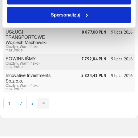
Olsztyn, Warmińsko-
mazurskie
Robert Zarjewski
Spersonalizuj
1 340,38 PLN
9 lipca 2016
Olsztyn, Warmińsko-
mazurskie
USŁUGI
8 877,00 PLN
9 lipca 2016
TRANSPORTOWE
Wojciech Machowski
Olsztyn, Warmińsko-
mazurskie
POWINNIŚMY
7 792,84 PLN
9 lipca 2016
Olsztyn, Warmińsko-
mazurskie
Innovative Investments
5 824,41 PLN
9 lipca 2016
Sp.z o.o.
Olsztyn, Warmińsko-
mazurskie
1
2
3
4