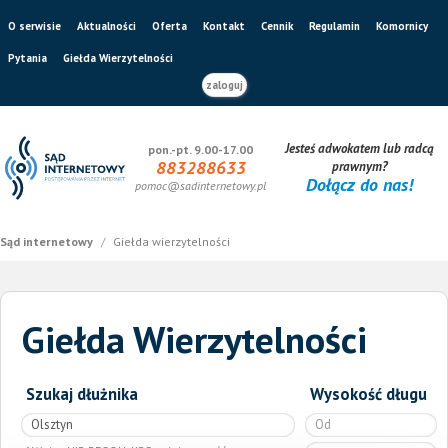
O serwisie
Aktualności
Oferta
Kontakt
Cennik
Regulamin
Komornicy
Pytania
Giełda Wierzytelności
zaloguj
Jesteś adwokatem lub radcą
pon.-pt. 9.00-17.00
883288633
prawnym?
Dołącz do nas!
pomoc@sadinternetowy.pl
Sąd internetowy
/
Giełda wierzytelności
Giełda Wierzytelności
Szukaj dłużnika
Wysokość długu