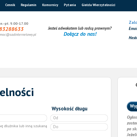
Cennik
Regulamin
Komornicy
Pytania
Giełda Wierzytelności
Zalo
n.-pt. 9.00-17.00
83288633
Jesteś adwokatem lub radcą prawnym?
Ema
Dołącz do nas!
moc@sadinternetowy.pl
Hasł
elności
Wyp
Wysokość długu
Ogłos
zosta
wę dłużnika lub inną szukaną
po sk
Jeżel