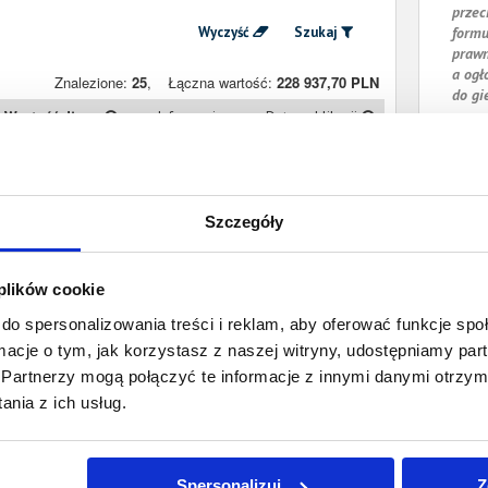
przec
Wyczyść
Szukaj
formu
prawn
a ogł
Znalezione:
25
,
Łączna wartość:
228 937,70 PLN
do gi
Wartość długu
Informacje
Data publikacji
9 427,62 PLN
Prawomocny
9 lipca 2016
nakaz zapłaty
415,38 PLN
Prawomocny
9 lipca 2016
Szczegóły
nakaz zapłaty
1 174,31 PLN
Prawomocny
9 lipca 2016
nakaz zapłaty
 plików cookie
1 579,42 PLN
Prawomocny
9 lipca 2016
do spersonalizowania treści i reklam, aby oferować funkcje sp
nakaz zapłaty
ormacje o tym, jak korzystasz z naszej witryny, udostępniamy p
874,29 PLN
Prawomocny
9 lipca 2016
Partnerzy mogą połączyć te informacje z innymi danymi otrzym
nakaz zapłaty
nia z ich usług.
Spersonalizuj
Z