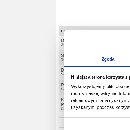
Dłużnicy
Dariusz Kwiatkowski
Sosnowiec, Śląskie
Sławomir Kowal
Zgoda
Sosnowiec, Śląskie
Dominika Morawa
Sosnowiec, Śląskie
Niniejsza strona korzysta z
Paweł Łączny
Wykorzystujemy pliki cookie 
Sosnowiec, Śląskie
ruch w naszej witrynie. Inf
KAŹMIERCZAK ŁUKASZ
reklamowym i analitycznym. 
P.P.H.U."COMPLEXBUD"
uzyskanymi podczas korzysta
Sosnowiec, Śląskie
1
2
3