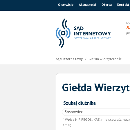
O serwisie
Aktualności
Oferta
Kontakt
po
8
po
Sąd internetowy
/
Giełda wierzytelności
Giełda Wierzyt
Szukaj dłużnika
Wpisz NIP, REGON, KRS, miejscowość, naz
frazę