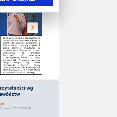
rzytelności wg
ewództw
kie
5
228 937,70 PLN