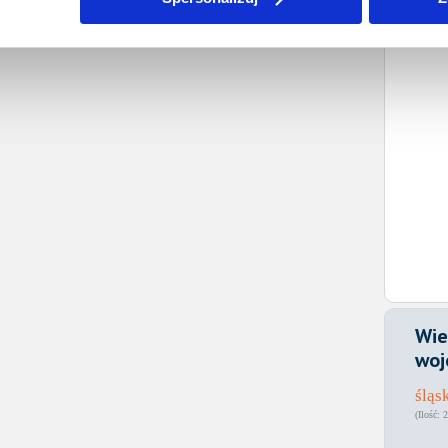
Wie
woj
śląs
2