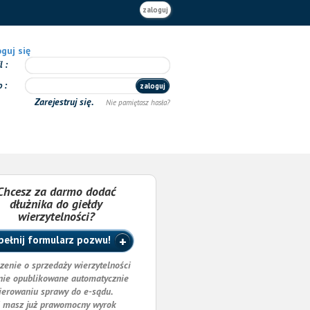
zaloguj
guj się
il
o
zaloguj
Zarejestruj się.
Nie pamiętasz hasła?
Chcesz za darmo dodać
dłużnika do giełdy
wierzytelności?
ełnij formularz pozwu!
zenie o sprzedaży wierzytelności
nie opublikowane automatycznie
ierowaniu sprawy do e-sądu.
i masz już prawomocny wyrok