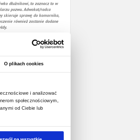
iwko dłużnikowi, to zaznacz to w
larzu pozwu. Adwokat/radca
y skieruje sprawę do komornika,
oszenie również zostanie dodane
ełdy.
O plikach cookies
ołecznościowe i analizować
artnerom społecznościowym,
anymi od Ciebie lub
ezwól na wszystkie