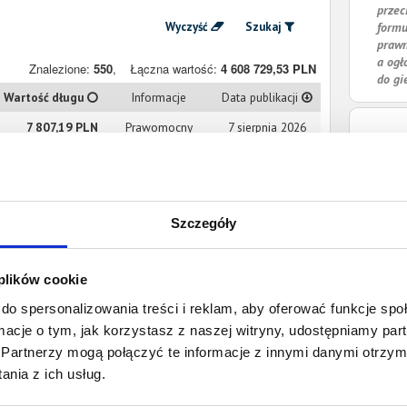
przec
Wyczyść
Szukaj
formu
prawn
a ogł
Znalezione:
550
,
Łączna wartość:
4 608 729,53 PLN
do gi
Wartość długu
Informacje
Data publikacji
7 807,19 PLN
Prawomocny
7 sierpnia 2026
nakaz zapłaty
952,54 PLN
Prawomocny
25 lipca 2026
nakaz zapłaty
Szczegóły
9 667,68 PLN
Prawomocny
22 lipca 2026
 plików cookie
nakaz zapłaty
do spersonalizowania treści i reklam, aby oferować funkcje sp
ormacje o tym, jak korzystasz z naszej witryny, udostępniamy p
8 394,57 PLN
Prawomocny
16 lipca 2026
Partnerzy mogą połączyć te informacje z innymi danymi otrzym
nakaz zapłaty
nia z ich usług.