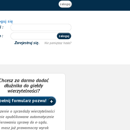
zaloguj
guj się
il
o
zaloguj
Zarejestruj się.
Nie pamiętasz hasła?
Chcesz za darmo dodać
dłużnika do giełdy
wierzytelności?
ełnij formularz pozwu!
zenie o sprzedaży wierzytelności
nie opublikowane automatycznie
ierowaniu sprawy do e-sądu.
i masz już prawomocny wyrok