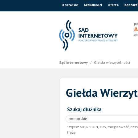
O serwisie
Aktualności
Oferta
Kontakt
po
8
po
Sąd internetowy
/
Giełda wierzytelności
Giełda Wierzyt
Szukaj dłużnika
Wpisz NIP, REGON, KRS, miejscowość, naz
frazę