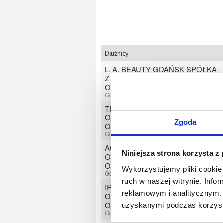
Dłużnicy
L. A. BEAUTY GDAŃSK SPÓŁKA
Z OGRANICZONĄ
ODPOWIEDZIALNOŚCIĄ
Gdańsk, Pomorskie
TRS WAREHOUSE SPÓŁKA Z
OGRANICZONĄ
Zgoda
ODPOWIEDZIALNOŚCIĄ
Gdańsk, Pomorskie
AQUACLEAN SPÓŁKA Z
Niniejsza strona korzysta z
OGRANICZONĄ
ODPOWIEDZIALNOŚCIĄ
Wykorzystujemy pliki cookie 
Gdańsk, Pomorskie
ruch w naszej witrynie. Inf
IRYH SPÓŁKA Z
reklamowym i analitycznym. 
OGRANICZONĄ
ODPOWIEDZIALNOŚCIĄ
uzyskanymi podczas korzysta
Gdańsk, Pomorskie