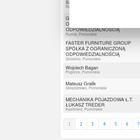
Sławomir Ciarkowski
Rumsko, Pomorskie
GLG SPÓŁKA Z
OGRANICZONĄ
ODPOWIEDZIALNOŚCIĄ
Rumia, Pomorskie
FASTER FURNITURE GROUP
SPÓŁKA Z OGRANICZONĄ
ODPOWIEDZIALNOŚCIĄ
Strzelino, Pomorskie
Wojciech Bagan
Pogórze, Pomorskie
Mateusz Gralik
Gnieżdzewo, Pomorskie
MECHANIKA POJAZDOWA Ł.T.
ŁUKASZ TREDER
Kazimierz, Pomorskie
1
2
3
4
5
6
7