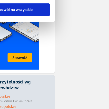
ezwól na wszystkie
rzytelności wg
ewództw
orskie
47
4 604 355,47 PLN
kopolskie