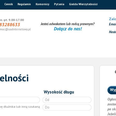
Cennik
Regulamin
Komornicy
Pytania
Giełda Wierzytelności
Zalo
n.-pt. 9.00-17.00
83288633
Jesteś adwokatem lub radcą prawnym?
Ema
Dołącz do nas!
moc@sadinternetowy.pl
Hasł
elności
Wyp
Wysokość długu
Ogłos
zosta
wę dłużnika lub inną szukaną
po sk
Jeżel