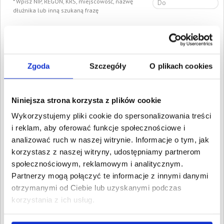
Wpisz NIP, REGON, KRS, miejscowość, nazwę
dłużnika lub inną szukaną frazę
Wyczyść
Szukaj
Znalezione:
158
,
Łączna wartość:
1 263 467,38 PLN
Zgoda
Szczegóły
O plikach cookies
Dłużnicy
Wartość długu
Data
publikacji
D-KONCEPT DANIEL
3 304,05 PLN
6 sierpnia
Niniejsza strona korzysta z plików cookie
KIERSZTYN
2026
Filipów, Podlaskie
Wykorzystujemy pliki cookie do spersonalizowania treści
CONDI INVESTMENT
i reklam, aby oferować funkcje społecznościowe i
2 567,26 PLN
6 sierpnia
SPÓŁKA Z
2026
analizować ruch w naszej witrynie. Informacje o tym, jak
OGRANICZONĄ
korzystasz z naszej witryny, udostępniamy partnerom
ODPOWIEDZIALNOŚCIĄ
Białystok, Podlaskie
społecznościowym, reklamowym i analitycznym.
Krzysztof Sokołowski
Partnerzy mogą połączyć te informacje z innymi danymi
16 588,39 PLN
4 sierpnia
Kryłatka, Podlaskie
2026
otrzymanymi od Ciebie lub uzyskanymi podczas
korzystania z ich usług.
ADTRANS SPÓŁKA Z
9 075,39 PLN
30 maja
OGRANICZONĄ
2026
ODPOWIEDZIALNOŚCIĄ