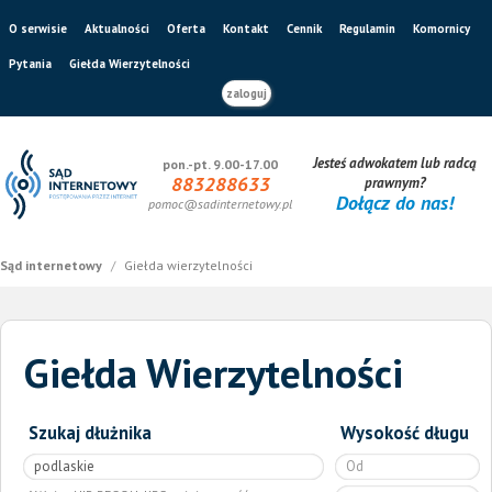
O serwisie
Aktualności
Oferta
Kontakt
Cennik
Regulamin
Komornicy
Pytania
Giełda Wierzytelności
zaloguj
Jesteś adwokatem lub radcą
pon.-pt. 9.00-17.00
883288633
prawnym?
Dołącz do nas!
pomoc@sadinternetowy.pl
Sąd internetowy
/
Giełda wierzytelności
Giełda Wierzytelności
Szukaj dłużnika
Wysokość długu