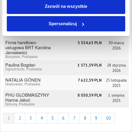
Białystok, Podlaskie
Zezwól na wszystkie
Multiagro Monika
1 224,71 PLN
27 maja
Poniatowska
2026
Ciechanowiec, Podlaskie
Spersonalizuj
Sławomir Piwowarski
8 050,39 PLN
20 maja
Czerwone, Podlaskie
2026
Firma handlowo-
5 534,65 PLN
30 marca
usługowa BRT Karolina
2026
Jarosiewicz
Białystok, Podlaskie
Paulina Bogdan
1 571,59 PLN
28 stycznia
Ogrodniczki, Podlaskie
2026
NATALIA GÖNEN
7 622,59 PLN
25 listopada
Grabowiec, Podlaskie
2025
PHU GLOBMASZYNY
8 050,39 PLN
1 sierpnia
Hanna Jakuć
2025
Simuny, Podlaskie
1
2
3
4
5
6
7
8
9
10