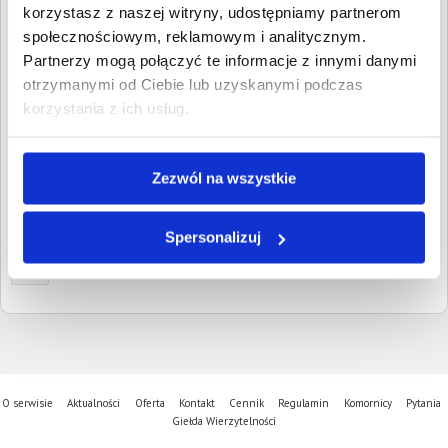
Wpisz NIP, REGON, KRS, miejscowość, nazwę
korzystasz z naszej witryny, udostępniamy partnerom
dłużnika lub inną szukaną frazę
społecznościowym, reklamowym i analitycznym.
Partnerzy mogą połączyć te informacje z innymi danymi
Wyczyść
Szukaj
otrzymanymi od Ciebie lub uzyskanymi podczas
korzystania z ich usług.
Znalezione:
1
,
Łączna wartość:
14 051,35 PLN
Dłużnicy
Wartość długu
Data
publikacji
Zezwól na wszystkie
Jarosław Sadłowski
14 051,35 PLN
27 czerwca
Tykocin, Podlaskie
2023
Spersonalizuj
1
O serwisie
Aktualności
Oferta
Kontakt
Cennik
Regulamin
Komornicy
Pytania
Giełda Wierzytelności