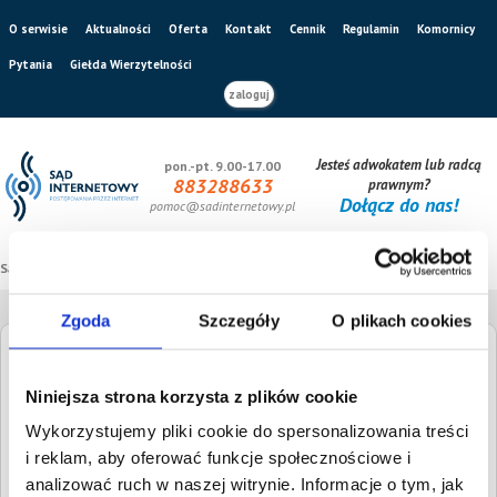
O serwisie
Aktualności
Oferta
Kontakt
Cennik
Regulamin
Komornicy
Pytania
Giełda Wierzytelności
zaloguj
Jesteś adwokatem lub radcą
pon.-pt. 9.00-17.00
883288633
prawnym?
Dołącz do nas!
pomoc@sadinternetowy.pl
Sąd internetowy
/
Giełda wierzytelności
Zgoda
Szczegóły
O plikach cookies
Giełda Wierzytelności
Niniejsza strona korzysta z plików cookie
Wykorzystujemy pliki cookie do spersonalizowania treści
Szukaj dłużnika
Wysokość długu
i reklam, aby oferować funkcje społecznościowe i
analizować ruch w naszej witrynie. Informacje o tym, jak