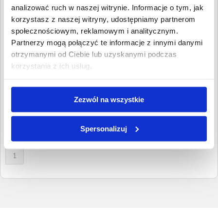
Wpisz NIP, REGON, KRS, miejscowość, nazwę
analizować ruch w naszej witrynie. Informacje o tym, jak
dłużnika lub inną szukaną frazę
korzystasz z naszej witryny, udostępniamy partnerom
społecznościowym, reklamowym i analitycznym.
Wyczyść
Szukaj
Partnerzy mogą połączyć te informacje z innymi danymi
otrzymanymi od Ciebie lub uzyskanymi podczas
Znalezione:
1
,
Łączna wartość:
3 867,03 PLN
korzystania z ich usług.
Dłużnicy
Wartość długu
Data
publikacji
NT-BUD PRACE
3 867,03 PLN
18 stycznia
Zezwól na wszystkie
REMONTOWO-
2024
BUDOWLANE
ŁUKASZ GARNCARZ
Stobno,
Spersonalizuj
Zachodniopomorskie
1