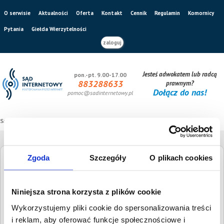
O serwisie
Aktualności
Oferta
Kontakt
Cennik
Regulamin
Komornicy
Pytania
Giełda Wierzytelności
zaloguj
Jesteś adwokatem lub radcą
pon.-pt. 9.00-17.00
883288633
prawnym?
Dołącz do nas!
pomoc@sadinternetowy.pl
Sąd internetowy
/
Giełda wierzytelności
Zgoda
Szczegóły
O plikach cookies
Giełda Wierzytelności
Niniejsza strona korzysta z plików cookie
Szukaj dłużnika
Wysokość długu
Wykorzystujemy pliki cookie do spersonalizowania treści
i reklam, aby oferować funkcje społecznościowe i