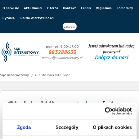
O serwisie
Aktualności
Oferta
Kontakt
Cennik
Regulamin
Komornicy
Pytania
Giełda Wierzytelności
zaloguj
Jesteś adwokatem lub radcą
pon.-pt. 9.00-17.00
883288633
prawnym?
Dołącz do nas!
pomoc@sadinternetowy.pl
Sąd internetowy
/
Giełda wierzytelności
Giełda Wierzytelności
Szukaj dłużnika
Wysokość długu
Zgoda
Szczegóły
O plikach cookies