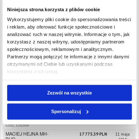
Wpisz NIP, REGON, KRS, miejscowość, nazwę
dłużnika lub inną szukaną frazę
Niniejsza strona korzysta z plików cookie
Wykorzystujemy pliki cookie do spersonalizowania treści
Wyczyść
Szukaj
i reklam, aby oferować funkcje społecznościowe i
analizować ruch w naszej witrynie. Informacje o tym, jak
Znalezione:
4
,
Łączna wartość:
37 286,61 PLN
korzystasz z naszej witryny, udostępniamy partnerom
Dłużnicy
Wartość długu
Data
społecznościowym, reklamowym i analitycznym.
publikacji
Partnerzy mogą połączyć te informacje z innymi danymi
K&K PROJEKT
6 671,03 PLN
27 listopada
otrzymanymi od Ciebie lub uzyskanymi podczas
SPÓŁKA Z
2023
OGRANICZONĄ
korzystania z ich usług.
ODPOWIEDZIALNOŚCIĄ
Sejny, Podlaskie
STOWARZYSZENIE
4 790,21 PLN
25 sierpnia
Zezwól na wszystkie
"SIĘGAĆ ZA
2018
HORYZONT"
Sejny, Podlaskie
Spersonalizuj
MACIEJ HEJNA MH-
8 049,98 PLN
10 czerwca
BUD
2018
Łódź, Łódzkie
MACIEJ HEJNA MH-
17 775,39 PLN
11 maja
BUD