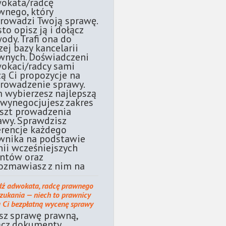
okata/radcę
wnego, który
rowadzi Twoją sprawę.
sto opisz ją i dołącz
ody. Trafi ona do
zej bazy kancelarii
wnych. Doświadczeni
okaci/radcy sami
żą Ci propozycje na
rowadzenie sprawy.
 wybierzesz najlepszą
 wynegocjujesz zakres
oszt prowadzenia
awy. Sprawdzisz
erencje każdego
wnika na podstawie
nii wcześniejszych
entów oraz
ozmawiasz z nim na
dź adwokata, radcę prawnego
szukania — niech to prawnicy
ą Ci bezpłatną wycenę sprawy
sz sprawę prawną,
ącz dokumenty.