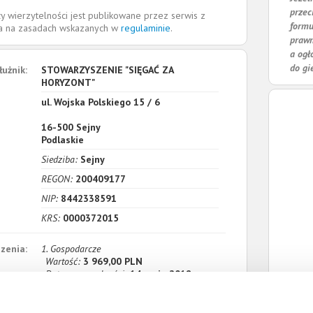
przec
y wierzytelności jest publikowane przez serwis z
formu
la na zasadach wskazanych w
regulaminie
.
prawn
a ogł
do gi
łużnik:
STOWARZYSZENIE "SIĘGAĆ ZA
HORYZONT"
ul. Wojska Polskiego 15 / 6
16-500
Sejny
Podlaskie
Siedziba:
Sejny
REGON:
200409177
NIP:
8442338591
KRS:
0000372015
zenia:
1. Gospodarcze
Wartość:
3 969,00 PLN
Data wymagalności:
14 maja 2018
2. Gospodarcze