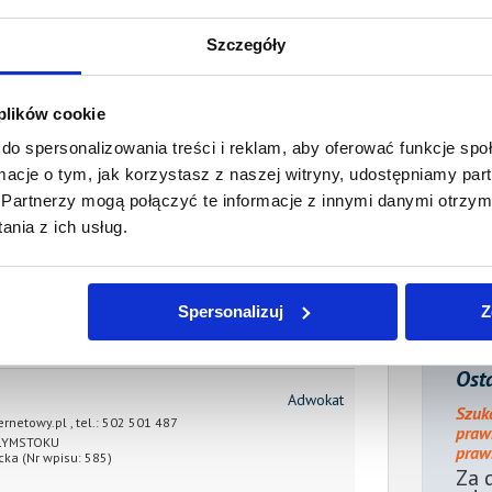
Wartość:
168,82 PLN
Data wymagalności:
15 maja 2018
Szczegóły
sumie:
Wartość:
4 137,82 PLN
Koszty sądowe:
652,39 PLN
 plików cookie
acono:
0,00 PLN
do spersonalizowania treści i reklam, aby oferować funkcje sp
ności:
4 790,21 PLN
ormacje o tym, jak korzystasz z naszej witryny, udostępniamy p
Partnerzy mogą połączyć te informacje z innymi danymi otrzym
płaty/
5 lutego 2019
nia z ich usług.
 dnia:
ienia:
25 sierpnia 2018
Spersonalizuj
Z
ocnik wierzyciela:
Osta
Adwokat
Szuk
ernetowy.pl
, tel.:
502 501 487
praw
AŁYMSTOKU
prawn
cka
(Nr wpisu: 585)
Za 