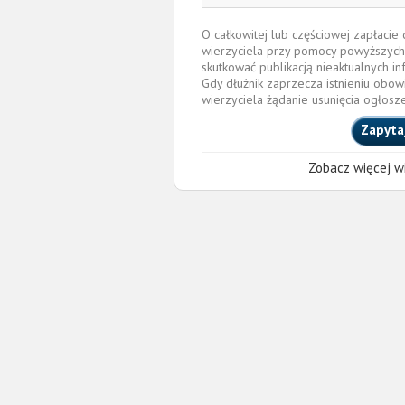
O całkowitej lub częściowej zapłaci
wierzyciela przy pomocy powyższych
skutkować publikacją nieaktualnych in
Gdy dłużnik zaprzecza istnieniu obow
wierzyciela żądanie usunięcia ogłosz
Zapyta
Zobacz więcej wi