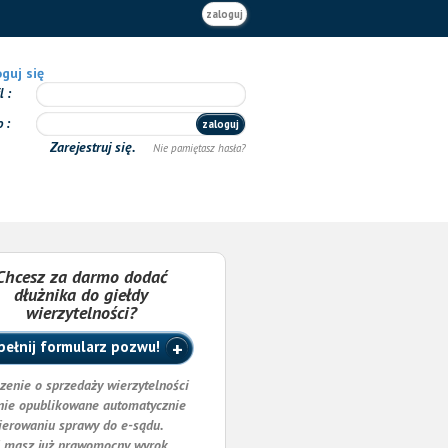
zaloguj
guj się
il
o
zaloguj
Zarejestruj się.
Nie pamiętasz hasła?
Chcesz za darmo dodać
dłużnika do giełdy
wierzytelności?
ełnij formularz pozwu!
zenie o sprzedaży wierzytelności
nie opublikowane automatycznie
ierowaniu sprawy do e-sądu.
i masz już prawomocny wyrok