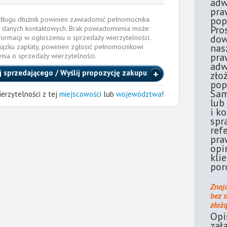
adw
pra
pop
e długu dłużnik powinien zawiadomić pełnomocnika
Pro
 danych kontaktowych. Brak powiadomienia może
dow
formacji w ogłoszeniu o sprzedaży wierzytelności.
nas
iązku zapłaty, powinien zgłosić pełnomocnikowi
pra
enia o sprzedaży wierzytelności.
adw
j sprzedającego / Wyślij propozycję zakupu
zło
pop
Sam
erzytelności z tej
miejscowości
lub
województwa
!
lub
i k
spr
ref
pra
opi
kli
por
Znaj
bez 
złoż
Opi
zał