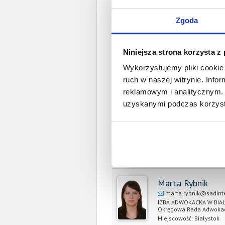
Zgoda
W 
Niniejsza strona korzysta z
Spł
Wykorzystujemy pliki cookie 
Całkowita wartość wierzytel
ruch w naszej witrynie. Inf
reklamowym i analitycznym. 
Prawomocny nakaz za
uzyskanymi podczas korzysta
wyrok sądu z
Data wystaw
Pełnom
Marta Rybnik
marta.rybnik@sadint
IZBA ADWOKACKA W BI
Okręgowa Rada Adwoka
Miejscowość:
Białystok