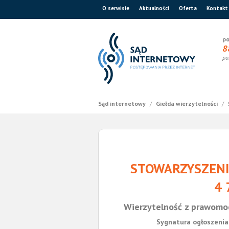
O serwisie
Aktualności
Oferta
Kontakt
po
8
po
Sąd internetowy
/
Giełda wierzytelności
/
STOWARZYSZENI
4 
Wierzytelność z prawomo
Sygnatura ogłoszenia 