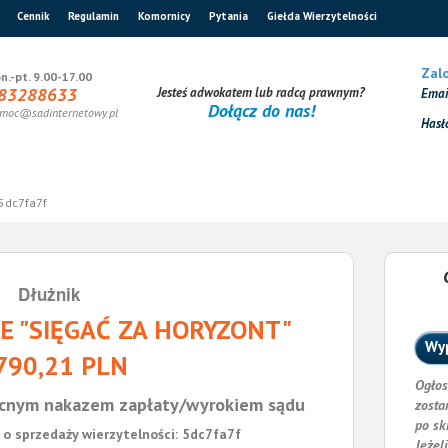
Cennik
Regulamin
Komornicy
Pytania
Giełda Wierzytelności
Zalo
n.-pt. 9.00-17.00
83288633
Jesteś adwokatem lub radcą prawnym?
Ema
Dołącz do nas!
moc@sadinternetowy.pl
Hasł
5dc7fa7f
Dłużnik
E "SIĘGAĆ ZA HORYZONT"
Wyp
790,21 PLN
Ogłos
cnym nakazem zapłaty/wyrokiem sądu
zosta
po sk
o sprzedaży wierzytelności: 5dc7fa7f
Jeżel