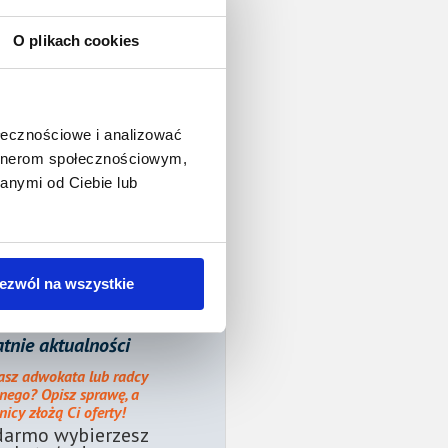
O plikach cookies
ołecznościowe i analizować
artnerom społecznościowym,
anymi od Ciebie lub
ezwól na wszystkie
tnie aktualności
asz adwokata lub radcy
nego? Opisz sprawę, a
icy złożą Ci oferty!
darmo wybierzesz