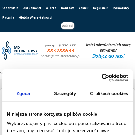
O serwisie
Aktualności
Oferta
Kontakt
Cennik
Regulamin
Komornicy
Pytania
Giełda Wierzytelności
zaloguj
Jesteś adwokatem lub radcą
pon.-pt. 9.00-17.00
883288633
prawnym?
Dołącz do nas!
pomoc@sadinternetowy.pl
Sąd internetowy
/
Giełda wierzytelności
Zgoda
Szczegóły
O plikach cookies
Giełda Wierzytelności
Niniejsza strona korzysta z plików cookie
Szukaj dłużnika
Wysokość długu
Wykorzystujemy pliki cookie do spersonalizowania treści
i reklam, aby oferować funkcje społecznościowe i