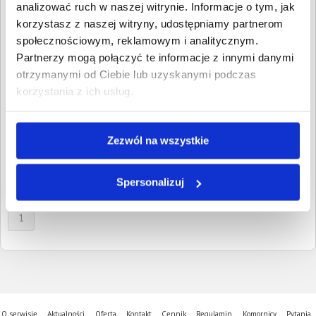
Wpisz NIP, REGON, KRS, miejscowość, nazwę
analizować ruch w naszej witrynie. Informacje o tym, jak
dłużnika lub inną szukaną frazę
korzystasz z naszej witryny, udostępniamy partnerom
społecznościowym, reklamowym i analitycznym.
Wyczyść
Szukaj
Partnerzy mogą połączyć te informacje z innymi danymi
otrzymanymi od Ciebie lub uzyskanymi podczas
Znalezione:
1
,
Łączna wartość:
5 096,00 PLN
korzystania z ich usług.
Dłużnicy
Wartość długu
Data
publikacji
Przedsiębiorstwo
5 096,00 PLN
20 marca
Zezwól na wszystkie
Produkcyjno-Handlowe
2026
DŁUGOSZ Paweł
Długosz
Spersonalizuj
Ownia, Lubelskie
1
O serwisie
Aktualności
Oferta
Kontakt
Cennik
Regulamin
Komornicy
Pytania