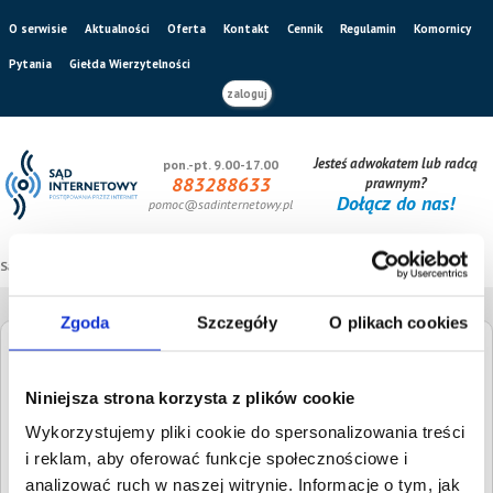
O serwisie
Aktualności
Oferta
Kontakt
Cennik
Regulamin
Komornicy
Pytania
Giełda Wierzytelności
zaloguj
Jesteś adwokatem lub radcą
pon.-pt. 9.00-17.00
883288633
prawnym?
Dołącz do nas!
pomoc@sadinternetowy.pl
Sąd internetowy
/
Giełda wierzytelności
Zgoda
Szczegóły
O plikach cookies
Giełda Wierzytelności
Niniejsza strona korzysta z plików cookie
Szukaj dłużnika
Wysokość długu
Wykorzystujemy pliki cookie do spersonalizowania treści
i reklam, aby oferować funkcje społecznościowe i
analizować ruch w naszej witrynie. Informacje o tym, jak