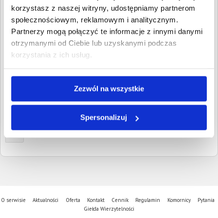
Wpisz NIP, REGON, KRS, miejscowość, nazwę
korzystasz z naszej witryny, udostępniamy partnerom
dłużnika lub inną szukaną frazę
społecznościowym, reklamowym i analitycznym.
Partnerzy mogą połączyć te informacje z innymi danymi
Wyczyść
Szukaj
otrzymanymi od Ciebie lub uzyskanymi podczas
korzystania z ich usług.
Znalezione:
1
,
Łączna wartość:
3 150,60 PLN
Dłużnicy
Wartość długu
Data
publikacji
Zezwól na wszystkie
KRZYSZTOF
3 150,60 PLN
7 czerwca
GAŁGAŃSKI
2023
Maciejowice, Opolskie
Spersonalizuj
1
O serwisie
Aktualności
Oferta
Kontakt
Cennik
Regulamin
Komornicy
Pytania
Giełda Wierzytelności