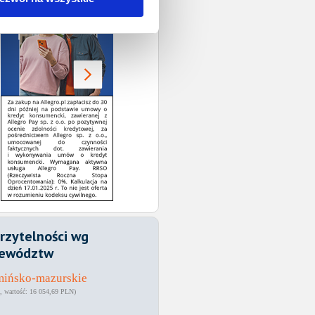
rzytelności wg
ewództw
mińsko-mazurskie
16 054,69 PLN