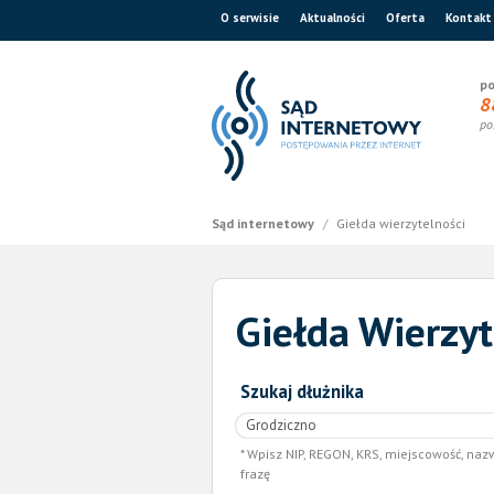
O serwisie
Aktualności
Oferta
Kontakt
po
8
po
Sąd internetowy
/
Giełda wierzytelności
Giełda Wierzyt
Szukaj dłużnika
Wpisz NIP, REGON, KRS, miejscowość, naz
frazę