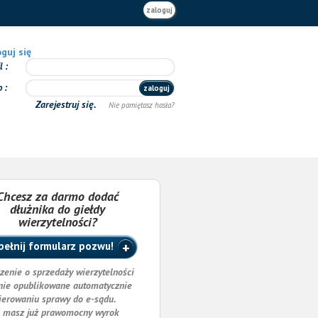
zaloguj
guj się
il
o
zaloguj
Zarejestruj się.
Nie pamiętasz hasła?
Chcesz za darmo dodać
dłużnika do giełdy
wierzytelności?
ełnij formularz pozwu!
zenie o sprzedaży wierzytelności
nie opublikowane automatycznie
ierowaniu sprawy do e-sądu.
i masz już prawomocny wyrok