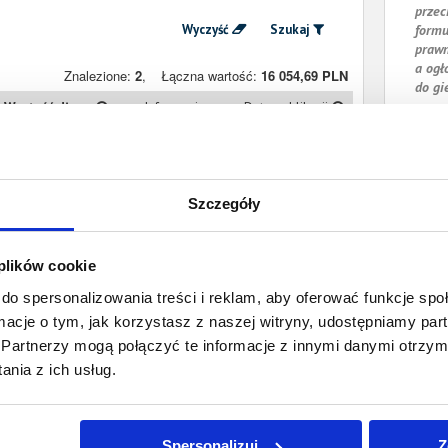
przec
Wyczyść
Szukaj
formu
prawn
a ogł
Znalezione:
2
,
Łączna wartość:
16 054,69 PLN
do gi
Wartość długu
Informacje
Data publikacji
2 256,09 PLN
Prawomocny
30 sierpnia 2024
nakaz zapłaty
13 798,60 PLN
Prawomocny
2 października
Szczegóły
nakaz zapłaty
2023
 plików cookie
do spersonalizowania treści i reklam, aby oferować funkcje sp
ormacje o tym, jak korzystasz z naszej witryny, udostępniamy p
Partnerzy mogą połączyć te informacje z innymi danymi otrzym
nia z ich usług.
Spersonalizuj
Z