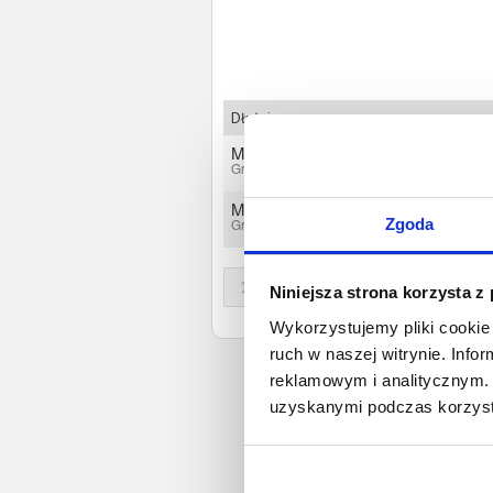
Dłużnicy
Michał Rodziewicz
Grodziczno, Warmińsko-mazurskie
Marcin Gurzyński
Zgoda
Grodziczno, Warmińsko-mazurskie
1
Niniejsza strona korzysta z
Wykorzystujemy pliki cookie 
ruch w naszej witrynie. Inf
reklamowym i analitycznym. 
uzyskanymi podczas korzysta