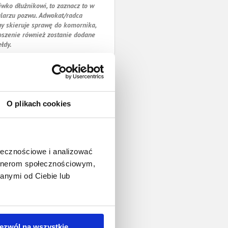
iwko dłużnikowi, to zaznacz to w
larzu pozwu. Adwokat/radca
y skieruje sprawę do komornika,
oszenie również zostanie dodane
ełdy.
O plikach cookies
ołecznościowe i analizować
artnerom społecznościowym,
anymi od Ciebie lub
ezwól na wszystkie