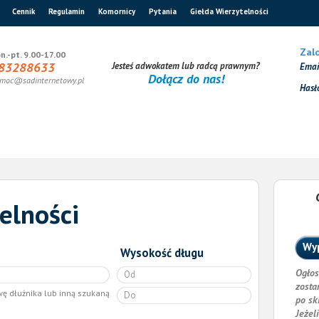
Cennik
Regulamin
Komornicy
Pytania
Giełda Wierzytelności
Zalo
n.-pt. 9.00-17.00
83288633
Jesteś adwokatem lub radcą prawnym?
Ema
Dołącz do nas!
moc@sadinternetowy.pl
Hasł
elności
Wyp
Wysokość długu
Ogłos
zosta
wę dłużnika lub inną szukaną
po sk
Jeżel