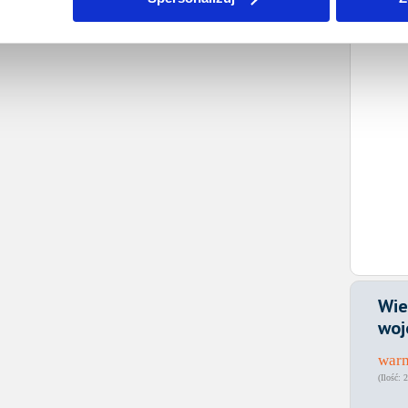
Wie
woj
war
2