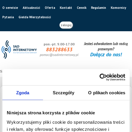
O serwisie
Aktualności
Oferta
Kontakt
Cennik
Regulamin
Komornicy
Pytania
Giełda Wierzytelności
zaloguj
Jesteś adwokatem lub radcą
pon.-pt. 9.00-17.00
883288633
prawnym?
Dołącz do nas!
pomoc@sadinternetowy.pl
Sąd internetowy
/
Giełda wierzytelności
Zgoda
Szczegóły
O plikach cookies
Giełda Wierzytelności
Niniejsza strona korzysta z plików cookie
Szukaj dłużnika
Wysokość długu
Wykorzystujemy pliki cookie do spersonalizowania treści
i reklam, aby oferować funkcje społecznościowe i