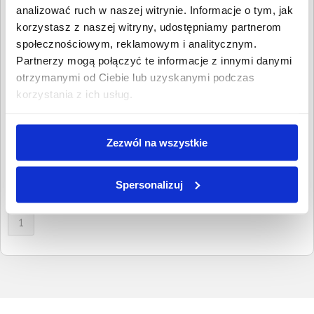
Wpisz NIP, REGON, KRS, miejscowość, nazwę
analizować ruch w naszej witrynie. Informacje o tym, jak
dłużnika lub inną szukaną frazę
korzystasz z naszej witryny, udostępniamy partnerom
społecznościowym, reklamowym i analitycznym.
Wyczyść
Szukaj
Partnerzy mogą połączyć te informacje z innymi danymi
otrzymanymi od Ciebie lub uzyskanymi podczas
Znalezione:
2
,
Łączna wartość:
8 558,11 PLN
korzystania z ich usług.
Dłużnicy
Wartość długu
Data
publikacji
Magdalena Bromboszcz
7 026,32 PLN
10 stycznia
Zezwól na wszystkie
Brzezinka, Małopolskie
2024
Małgorzata Kołodziej
1 531,79 PLN
26 lutego
Brzezinka, Małopolskie
Spersonalizuj
2018
1