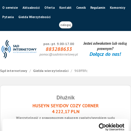
O serwisie
Aktualności
Oferta
Kontakt
Cennik
Regulamin
Komornicy
Pytania
Giełda Wierzytelności
zaloguj
Jesteś adwokatem lub radcą
pon.-pt. 9.00-17.00
883288633
prawnym?
Dołącz do nas!
pomoc@sadinternetowy.pl
Sąd internetowy
/
Giełda wierzytelności
/
968ff8fc
Dłużnik
HUSEYN SEYIDOV COZY CORNER
4 222,17 PLN
Wierzytelność z prawomocnym nakazem zapłaty/wyrokiem sądu
Sygnatura ogłoszenia o sprzedaży wierzytelności: 968ff8fc