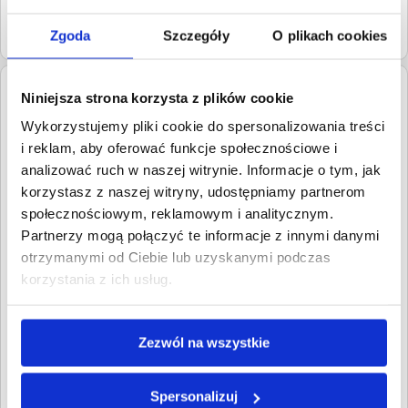
Niniejsze ogłoszenie o sprzedaży wierzytelności jest
publikowane przez serwis z upoważnienia wierzyciela na
Zgoda
Szczegóły
O plikach cookies
zasadach wskazanych w
regulaminie
.
Dłużnik:
HUSEYN SEYIDOV COZY
Niniejsza strona korzysta z plików cookie
CORNER
Wykorzystujemy pliki cookie do spersonalizowania treści
ul. Adama Mickiewicza
i reklam, aby oferować funkcje społecznościowe i
30-120
Kraków
analizować ruch w naszej witrynie. Informacje o tym, jak
Małopolskie
korzystasz z naszej witryny, udostępniamy partnerom
społecznościowym, reklamowym i analitycznym.
Roszczenia:
1. Gospodarcze
Partnerzy mogą połączyć te informacje z innymi danymi
Wartość:
3 571,78 PLN
Data wymagalności:
13
otrzymanymi od Ciebie lub uzyskanymi podczas
listopada 2023
korzystania z ich usług.
W sumie:
Wartość:
3 571,78 PLN
Koszty sądowe:
650,39 PLN
Zezwól na wszystkie
Spłacono:
0,00 PLN
Całkowita
4 222,17 PLN
Spersonalizuj