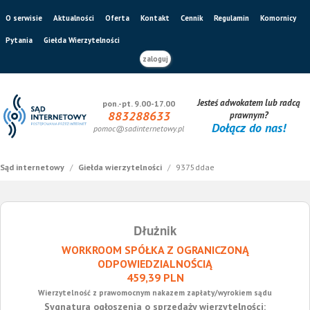
O serwisie
Aktualności
Oferta
Kontakt
Cennik
Regulamin
Komornicy
Pytania
Giełda Wierzytelności
zaloguj
Jesteś adwokatem lub radcą
pon.-pt. 9.00-17.00
883288633
prawnym?
Dołącz do nas!
pomoc@sadinternetowy.pl
Sąd internetowy
/
Giełda wierzytelności
/
9375ddae
Dłużnik
WORKROOM SPÓŁKA Z OGRANICZONĄ
ODPOWIEDZIALNOŚCIĄ
459,39 PLN
Wierzytelność z prawomocnym nakazem zapłaty/wyrokiem sądu
Sygnatura ogłoszenia o sprzedaży wierzytelności: