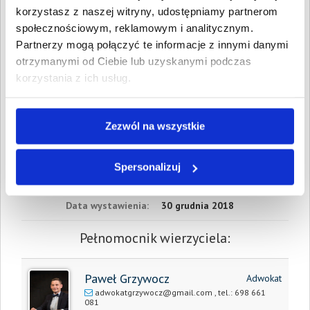
Data wymagalności:
5
korzystasz z naszej witryny, udostępniamy partnerom
września 2018
społecznościowym, reklamowym i analitycznym.
Partnerzy mogą połączyć te informacje z innymi danymi
W sumie:
Wartość:
369,00 PLN
Koszty sądowe:
90,39 PLN
otrzymanymi od Ciebie lub uzyskanymi podczas
korzystania z ich usług.
Spłacono:
0,00 PLN
Całkowita
459,39 PLN
wartość wierzytelności:
Zezwól na wszystkie
Prawomocny nakaz
6 marca 2019
zapłaty/
Spersonalizuj
wyrok sądu z dnia:
Data wystawienia:
30 grudnia 2018
Pełnomocnik wierzyciela:
Paweł Grzywocz
Adwokat
adwokatgrzywocz@gmail.com
, tel.:
698 661
081