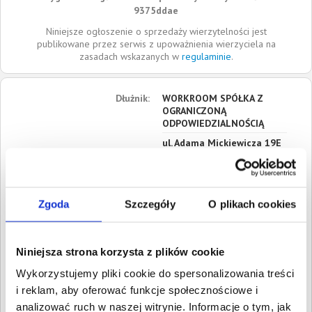
9375ddae
Niniejsze ogłoszenie o sprzedaży wierzytelności jest
publikowane przez serwis z upoważnienia wierzyciela na
zasadach wskazanych w
regulaminie
.
Dłużnik:
WORKROOM SPÓŁKA Z
OGRANICZONĄ
ODPOWIEDZIALNOŚCIĄ
ul. Adama Mickiewicza 19E
05-270
Marki
Mazowieckie
Siedziba:
Marki
Zgoda
Szczegóły
O plikach cookies
REGON:
363157418
NIP:
1251637161
Niniejsza strona korzysta z plików cookie
KRS:
0000590009
Wykorzystujemy pliki cookie do spersonalizowania treści
Roszczenia:
1. Cywilne
i reklam, aby oferować funkcje społecznościowe i
Wartość:
369,00 PLN
analizować ruch w naszej witrynie. Informacje o tym, jak