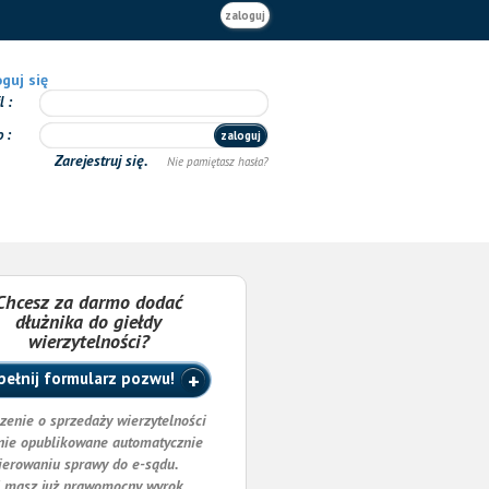
zaloguj
guj się
il
o
zaloguj
Zarejestruj się.
Nie pamiętasz hasła?
Chcesz za darmo dodać
dłużnika do giełdy
wierzytelności?
ełnij formularz pozwu!
zenie o sprzedaży wierzytelności
nie opublikowane automatycznie
ierowaniu sprawy do e-sądu.
i masz już prawomocny wyrok