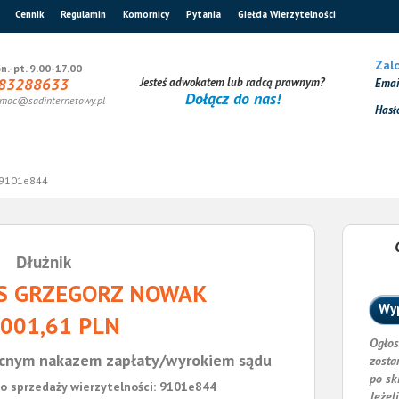
Cennik
Regulamin
Komornicy
Pytania
Giełda Wierzytelności
Zalo
n.-pt. 9.00-17.00
83288633
Jesteś adwokatem lub radcą prawnym?
Ema
Dołącz do nas!
moc@sadinternetowy.pl
Hasł
9101e844
Dłużnik
S GRZEGORZ NOWAK
Wyp
 001,61 PLN
Ogłos
cnym nakazem zapłaty/wyrokiem sądu
zosta
po sk
o sprzedaży wierzytelności: 9101e844
Jeżel