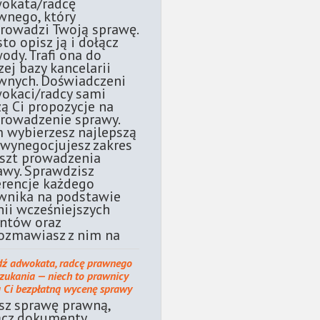
okata/radcę
wnego, który
rowadzi Twoją sprawę.
sto opisz ją i dołącz
ody. Trafi ona do
zej bazy kancelarii
wnych. Doświadczeni
okaci/radcy sami
żą Ci propozycje na
rowadzenie sprawy.
 wybierzesz najlepszą
 wynegocjujesz zakres
oszt prowadzenia
awy. Sprawdzisz
erencje każdego
wnika na podstawie
nii wcześniejszych
entów oraz
ozmawiasz z nim na
dź adwokata, radcę prawnego
szukania — niech to prawnicy
ą Ci bezpłatną wycenę sprawy
sz sprawę prawną,
ącz dokumenty.