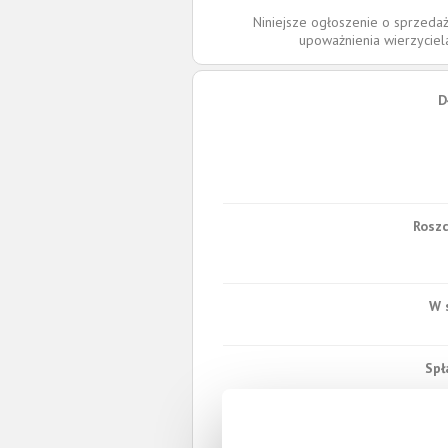
Niniejsze ogłoszenie o sprzedaż
upoważnienia wierzycie
D
Roszc
W 
Spł
Całkowita wartość wierzytel
Prawomocny nakaz za