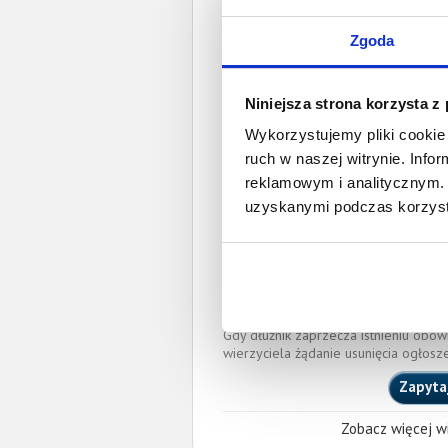
wyrok sądu z
Zgoda
Data wystaw
Pełnom
Niniejsza strona korzysta z
Wykorzystujemy pliki cookie 
Piotr Jerzy Jarząb
ruch w naszej witrynie. Inf
piotr.jarzab@sadinte
reklamowym i analitycznym. 
IZBA ADWOKACKA W WA
uzyskanymi podczas korzysta
Okręgowa Rada Adwoka
Miejscowość:
Warszawa
O całkowitej lub częściowej zapłaci
wierzyciela przy pomocy powyższych
skutkować publikacją nieaktualnych in
Gdy dłużnik zaprzecza istnieniu obow
wierzyciela żądanie usunięcia ogłosz
Zapyta
Zobacz więcej wi