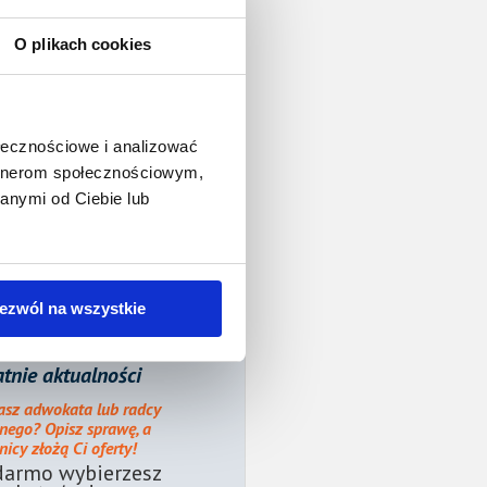
O plikach cookies
ołecznościowe i analizować
artnerom społecznościowym,
anymi od Ciebie lub
ezwól na wszystkie
tnie aktualności
asz adwokata lub radcy
nego? Opisz sprawę, a
icy złożą Ci oferty!
darmo wybierzesz