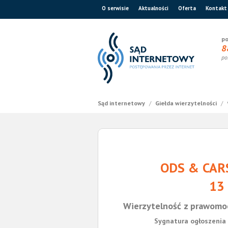
O serwisie
Aktualności
Oferta
Kontakt
po
8
po
Sąd internetowy
/
Giełda wierzytelności
/
ODS & CAR
13
Wierzytelność z prawomo
Sygnatura ogłoszenia 