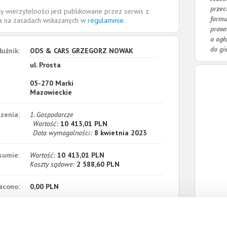
przec
y wierzytelności jest publikowane przez serwis z
formu
la na zasadach wskazanych w
regulaminie
.
prawn
a ogł
do gi
łużnik:
ODS & CARS GRZEGORZ NOWAK
ul. Prosta
05-270
Marki
Mazowieckie
zenia:
1. Gospodarcze
Wartość:
10 413,01 PLN
Data wymagalności:
8 kwietnia 2023
sumie:
Wartość:
10 413,01 PLN
Koszty sądowe:
2 588,60 PLN
acono:
0,00 PLN
ności:
13 001,61 PLN
płaty/
12 września 2023