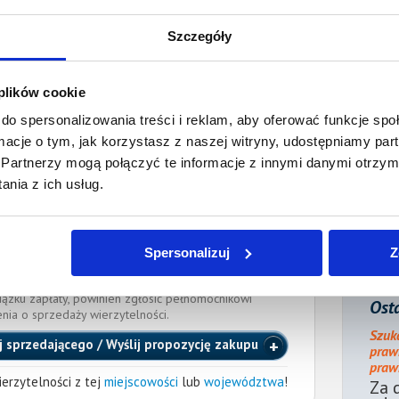
 dnia:
Szczegóły
ienia:
12 września 2023
ocnik wierzyciela:
 plików cookie
do spersonalizowania treści i reklam, aby oferować funkcje sp
ormacje o tym, jak korzystasz z naszej witryny, udostępniamy p
Adwokat
rnetowy.pl
, tel.:
664 257 166
Partnerzy mogą połączyć te informacje z innymi danymi otrzym
RSZAWIE
nia z ich usług.
cka
(Nr wpisu: WAW/Adw/8430)
e długu dłużnik powinien zawiadomić pełnomocnika
Spersonalizuj
Z
 danych kontaktowych. Brak powiadomienia może
formacji w ogłoszeniu o sprzedaży wierzytelności.
iązku zapłaty, powinien zgłosić pełnomocnikowi
Osta
enia o sprzedaży wierzytelności.
Szuk
j sprzedającego / Wyślij propozycję zakupu
praw
prawn
erzytelności z tej
miejscowości
lub
województwa
!
Za 