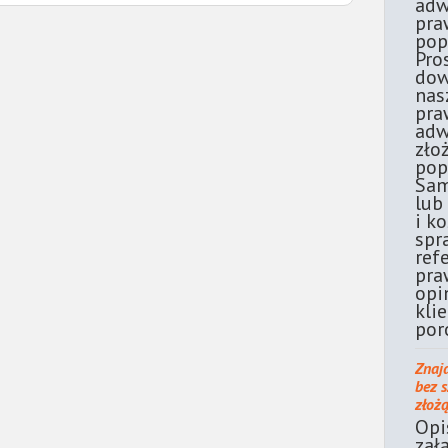
adw
pra
pop
Pro
dow
nas
pra
adw
zło
pop
Sam
lub
i k
spr
ref
pra
opi
kli
por
Znaj
bez 
złoż
Opi
zał