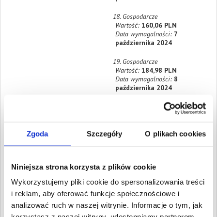
18. Gospodarcze
Wartość:
160,06 PLN
Data wymagalności:
7
października 2024
19. Gospodarcze
Wartość:
184,98 PLN
Data wymagalności:
8
października 2024
20. Gospodarcze
Wartość:
195,18 PLN
Data wymagalności:
9
października 2024
Zgoda
Szczegóły
O plikach cookies
21. Gospodarcze
Wartość:
180,97 PLN
Niniejsza strona korzysta z plików cookie
Data wymagalności:
10
października 2024
Wykorzystujemy pliki cookie do spersonalizowania treści
i reklam, aby oferować funkcje społecznościowe i
22. Gospodarcze
analizować ruch w naszej witrynie. Informacje o tym, jak
Wartość:
220,17 PLN
Data wymagalności:
11
korzystasz z naszej witryny, udostępniamy partnerom