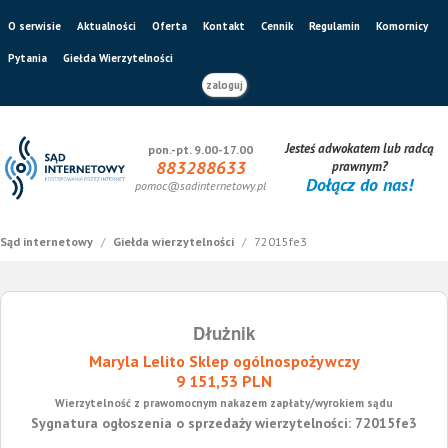
O serwisie
Aktualności
Oferta
Kontakt
Cennik
Regulamin
Komornicy
Pytania
Giełda Wierzytelności
zaloguj
Jesteś adwokatem lub radcą
pon.-pt. 9.00-17.00
883288633
prawnym?
Dołącz do nas!
pomoc@sadinternetowy.pl
Sąd internetowy
/
Giełda wierzytelności
/
72015fe3
Dłużnik
Maryla Lelito Sklep ogólnospożywczy
9 151,53 PLN
Wierzytelność z prawomocnym nakazem zapłaty/wyrokiem sądu
Sygnatura ogłoszenia o sprzedaży wierzytelności: 72015fe3