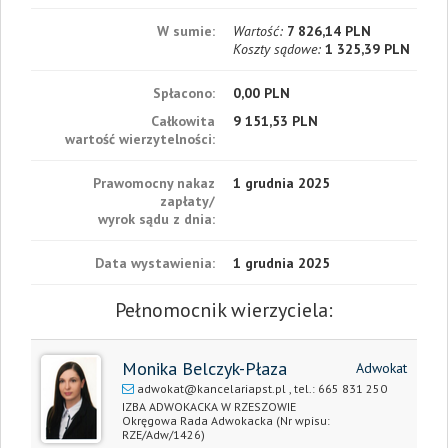
W sumie:
Wartość:
7 826,14 PLN
Koszty sądowe:
1 325,39 PLN
Spłacono:
0,00 PLN
Całkowita
9 151,53 PLN
wartość wierzytelności:
Prawomocny nakaz
1 grudnia 2025
zapłaty/
wyrok sądu z dnia:
Data wystawienia:
1 grudnia 2025
Pełnomocnik wierzyciela:
Monika Belczyk-Płaza
Adwokat
adwokat@kancelariapst.pl
, tel.:
665 831 250
IZBA ADWOKACKA W RZESZOWIE
Okręgowa Rada Adwokacka
(Nr wpisu:
RZE/Adw/1426)