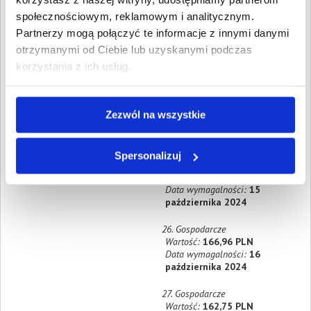
października 2024
społecznościowym, reklamowym i analitycznym.
Partnerzy mogą połączyć te informacje z innymi danymi
23. Gospodarcze
Wartość:
250,51 PLN
otrzymanymi od Ciebie lub uzyskanymi podczas
Data wymagalności:
12
korzystania z ich usług.
października 2024
24. Gospodarcze
Wartość:
190,23 PLN
Zezwól na wszystkie
Data wymagalności:
14
października 2024
Spersonalizuj
25. Gospodarcze
Wartość:
157,00 PLN
Data wymagalności:
15
października 2024
26. Gospodarcze
Wartość:
166,96 PLN
Data wymagalności:
16
października 2024
27. Gospodarcze
Wartość:
162,75 PLN