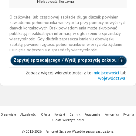
Miejscowość:
Korczyna
O całkowitej lub częściowej zapłacie długu dłużnik powinien
zawiadomić pełnomocnika wierzyciela przy pomocy powyższych
danych kontaktowych. Brak powiadomienia może skutkować
publikacją nieaktualnych informacji w ogłoszeniu o sprzedaży
wierzytelności. Gdy dłużnik zaprzecza istnieniu obowiązku
zapłaty, powinien zgłosić pełnomocnikowi wierzyciela żądanie
usunięcia ogłoszenia o sprzedaży wierzytelności.
Zapytaj sprzedającego / Wyślij propozycję zakupu
Zobacz więcej wierzytelności z tej
miejscowości
lub
województwa
!
O serwisie
Aktualności
Oferta
Kontakt
Cennik
Regulamin
Komornicy
Pytania
Giełda Wierzytelności
© 2012-2026 Infernonet Sp. z o.o. Wszelkie prawa zastrzeżone.