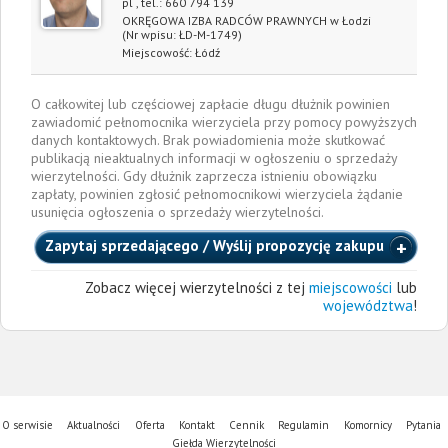
pl
, tel.:
660 794 139
OKRĘGOWA IZBA RADCÓW PRAWNYCH w Łodzi
(Nr wpisu: ŁD-M-1749)
Miejscowość:
Łódź
O całkowitej lub częściowej zapłacie długu dłużnik powinien
zawiadomić pełnomocnika wierzyciela przy pomocy powyższych
danych kontaktowych. Brak powiadomienia może skutkować
publikacją nieaktualnych informacji w ogłoszeniu o sprzedaży
wierzytelności. Gdy dłużnik zaprzecza istnieniu obowiązku
zapłaty, powinien zgłosić pełnomocnikowi wierzyciela żądanie
usunięcia ogłoszenia o sprzedaży wierzytelności.
Zapytaj sprzedającego / Wyślij propozycję zakupu
Zobacz więcej wierzytelności z tej
miejscowości
lub
województwa
!
O serwisie
Aktualności
Oferta
Kontakt
Cennik
Regulamin
Komornicy
Pytania
Giełda Wierzytelności