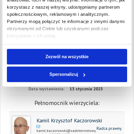
Data wymagalności:
16
sierpnia 2022
korzystasz z naszej witryny, udostępniamy partnerom
społecznościowym, reklamowym i analitycznym.
W sumie:
Wartość:
2 937,86 PLN
Partnerzy mogą połączyć te informacje z innymi danymi
Koszty sądowe:
950,60 PLN
otrzymanymi od Ciebie lub uzyskanymi podczas
korzystania z ich usług.
Spłacono:
0,00 PLN
Całkowita
3 888,46 PLN
wartość wierzytelności:
Zezwól na wszystkie
Prawomocny nakaz
13 stycznia 2023
zapłaty/
Spersonalizuj
wyrok sądu z dnia:
Data wystawienia:
13 stycznia 2023
Pełnomocnik wierzyciela:
Kamil Krzysztof Kaczorowski
Radca prawny
kamil.kaczorowski@sadinternetowy.