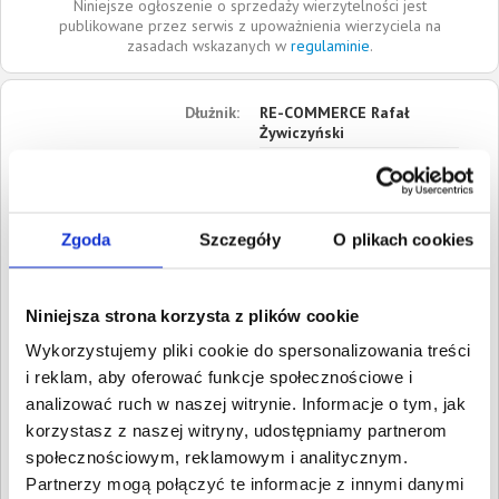
Niniejsze ogłoszenie o sprzedaży wierzytelności jest
publikowane przez serwis z upoważnienia wierzyciela na
zasadach wskazanych w
regulaminie
.
Dłużnik:
RE-COMMERCE Rafał
Żywiczyński
nd.
88-210
Altana
Kujawsko-pomorskie
Zgoda
Szczegóły
O plikach cookies
Roszczenia:
1. Gospodarcze
Wartość:
4 081,10 PLN
Data wymagalności:
5
Niniejsza strona korzysta z plików cookie
sierpnia 2024
Wykorzystujemy pliki cookie do spersonalizowania treści
i reklam, aby oferować funkcje społecznościowe i
W sumie:
Wartość:
4 081,10 PLN
Koszty sądowe:
1 000,39 PLN
analizować ruch w naszej witrynie. Informacje o tym, jak
korzystasz z naszej witryny, udostępniamy partnerom
Spłacono:
0,00 PLN
społecznościowym, reklamowym i analitycznym.
Całkowita
5 081,49 PLN
Partnerzy mogą połączyć te informacje z innymi danymi