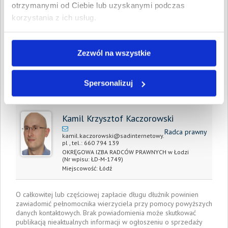
wartość wierzytelności:
otrzymanymi od Ciebie lub uzyskanymi podczas
korzystania z ich usług.
Prawomocny nakaz
28 kwietnia 2026
zapłaty/
wyrok sądu z dnia:
Zezwól na wszystkie
Data wystawienia:
28 kwietnia 2026
Spersonalizuj
Pełnomocnik wierzyciela:
Kamil Krzysztof Kaczorowski
Radca prawny
kamil.kaczorowski@sadinternetowy.
pl
, tel.:
660 794 139
OKRĘGOWA IZBA RADCÓW PRAWNYCH w Łodzi
(Nr wpisu: ŁD-M-1749)
Miejscowość:
Łódź
O całkowitej lub częściowej zapłacie długu dłużnik powinien
zawiadomić pełnomocnika wierzyciela przy pomocy powyższych
danych kontaktowych. Brak powiadomienia może skutkować
publikacją nieaktualnych informacji w ogłoszeniu o sprzedaży