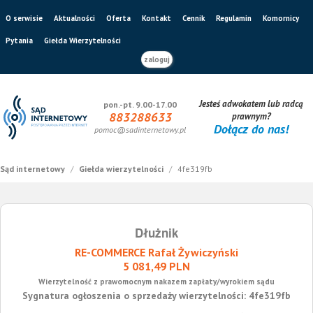
O serwisie
Aktualności
Oferta
Kontakt
Cennik
Regulamin
Komornicy
Pytania
Giełda Wierzytelności
zaloguj
Jesteś adwokatem lub radcą
pon.-pt. 9.00-17.00
883288633
prawnym?
Dołącz do nas!
pomoc@sadinternetowy.pl
Sąd internetowy
/
Giełda wierzytelności
/
4fe319fb
Dłużnik
RE-COMMERCE Rafał Żywiczyński
5 081,49 PLN
Wierzytelność z prawomocnym nakazem zapłaty/wyrokiem sądu
Sygnatura ogłoszenia o sprzedaży wierzytelności: 4fe319fb