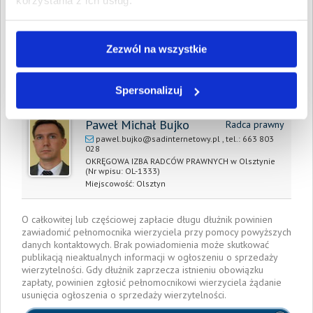
korzystania z ich usług.
zapłaty/
wyrok sądu
Zezwól na wszystkie
Data wystawienia:
18 września 2023
Pełnomocnik wierzyciela:
Spersonalizuj
Paweł Michał Bujko
Radca prawny
pawel.bujko@sadinternetowy.pl
, tel.:
663 803
028
OKRĘGOWA IZBA RADCÓW PRAWNYCH w Olsztynie
(Nr wpisu: OL-1333)
Miejscowość:
Olsztyn
O całkowitej lub częściowej zapłacie długu dłużnik powinien
zawiadomić pełnomocnika wierzyciela przy pomocy powyższych
danych kontaktowych. Brak powiadomienia może skutkować
publikacją nieaktualnych informacji w ogłoszeniu o sprzedaży
wierzytelności. Gdy dłużnik zaprzecza istnieniu obowiązku
zapłaty, powinien zgłosić pełnomocnikowi wierzyciela żądanie
usunięcia ogłoszenia o sprzedaży wierzytelności.