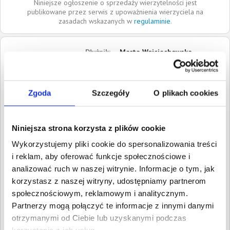
Niniejsze ogłoszenie o sprzedaży wierzytelności jest
publikowane przez serwis z upoważnienia wierzyciela na
zasadach wskazanych w
regulaminie
.
Dłużnik:
Marta Wojciechowska
89-600
Chojnice
Pomorskie
Zgoda
Szczegóły
O plikach cookies
Roszczenia:
1. Cywilne
Wartość:
10 500,00 PLN
Data wymagalności:
12
września 2022
Niniejsza strona korzysta z plików cookie
Wykorzystujemy pliki cookie do spersonalizowania treści
W sumie:
Wartość:
10 500,00 PLN
i reklam, aby oferować funkcje społecznościowe i
Koszty sądowe:
2 588,60 PLN
analizować ruch w naszej witrynie. Informacje o tym, jak
Spłacono:
0,00 PLN
korzystasz z naszej witryny, udostępniamy partnerom
społecznościowym, reklamowym i analitycznym.
Całkowita
13 088,60 PLN
wartość wierzytelności:
Partnerzy mogą połączyć te informacje z innymi danymi
otrzymanymi od Ciebie lub uzyskanymi podczas
Prawomocny nakaz
Tak