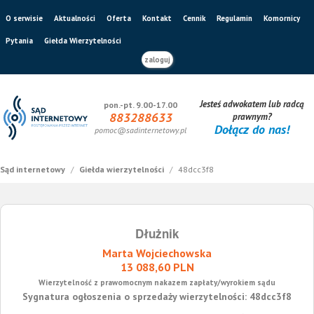
O serwisie
Aktualności
Oferta
Kontakt
Cennik
Regulamin
Komornicy
Pytania
Giełda Wierzytelności
zaloguj
Jesteś adwokatem lub radcą
pon.-pt. 9.00-17.00
883288633
prawnym?
Dołącz do nas!
pomoc@sadinternetowy.pl
Sąd internetowy
/
Giełda wierzytelności
/
48dcc3f8
Dłużnik
Marta Wojciechowska
13 088,60 PLN
Wierzytelność z prawomocnym nakazem zapłaty/wyrokiem sądu
Sygnatura ogłoszenia o sprzedaży wierzytelności: 48dcc3f8