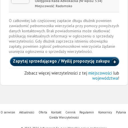
Okręgowa Rada Adwokacka
(Nr wpisu: 534)
Miejscowość:
Radomsko
O całkowitej lub częściowej zapłacie długu dłużnik powinien
zawiadomić pełnomocnika wierzyciela przy pomocy powyższych
danych kontaktowych. Brak powiadomienia może skutkować
publikacją nieaktualnych informacji w ogłoszeniu o sprzedaży
wierzytelności. Gdy dłużnik zaprzecza istnieniu obowiązku
zapłaty, powinien zgłosić pełnomocnikowi wierzyciela żądanie
usunięcia ogłoszenia o sprzedaży wierzytelności.
Zapytaj sprzedającego / Wyślij propozycję zakupu
Zobacz więcej wierzytelności z tej
miejscowości
lub
województwa
!
O serwisie
Aktualności
Oferta
Kontakt
Cennik
Regulamin
Komornicy
Pytania
Giełda Wierzytelności