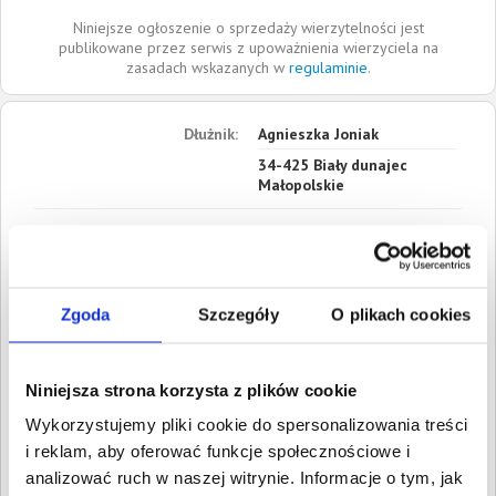
Niniejsze ogłoszenie o sprzedaży wierzytelności jest
publikowane przez serwis z upoważnienia wierzyciela na
zasadach wskazanych w
regulaminie
.
Dłużnik:
Agnieszka Joniak
34-425
Biały dunajec
Małopolskie
Roszczenia:
1. Cywilne
Wartość:
1 401,00 PLN
Data wymagalności:
25
marca 2025
Zgoda
Szczegóły
O plikach cookies
2. Cywilne
Wartość:
84,50 PLN
Data wymagalności:
25
Niniejsza strona korzysta z plików cookie
marca 2025
Wykorzystujemy pliki cookie do spersonalizowania treści
3. Cywilne
i reklam, aby oferować funkcje społecznościowe i
Wartość:
60,35 PLN
analizować ruch w naszej witrynie. Informacje o tym, jak
Data wymagalności:
25