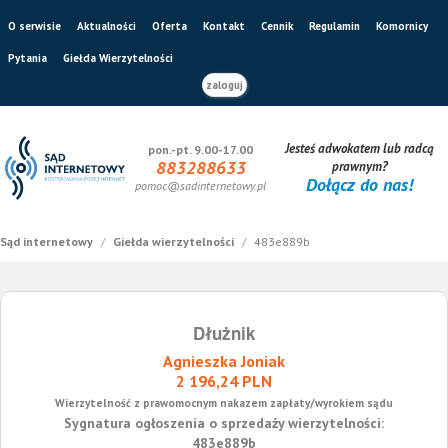
O serwisie
Aktualności
Oferta
Kontakt
Cennik
Regulamin
Komornicy
Pytania
Giełda Wierzytelności
zaloguj
Jesteś adwokatem lub radcą
pon.-pt. 9.00-17.00
883288633
prawnym?
Dołącz do nas!
pomoc@sadinternetowy.pl
Sąd internetowy
/
Giełda wierzytelności
/
483e889b
Dłużnik
Agnieszka Joniak
2 196,24 PLN
Wierzytelność z prawomocnym nakazem zapłaty/wyrokiem sądu
Sygnatura ogłoszenia o sprzedaży wierzytelności:
483e889b