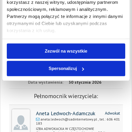
marca 2025
korzystasz z naszej witryny, udostępniamy partnerom
społecznościowym, reklamowym i analitycznym.
W sumie:
Wartość:
1 545,85 PLN
Partnerzy mogą połączyć te informacje z innymi danymi
Koszty sądowe:
650,39 PLN
otrzymanymi od Ciebie lub uzyskanymi podczas
korzystania z ich usług.
Spłacono:
0,00 PLN
Całkowita
2 196,24 PLN
wartość wierzytelności:
Zezwól na wszystkie
Prawomocny nakaz
30 stycznia 2026
zapłaty/
Spersonalizuj
wyrok sądu z dnia:
Data wystawienia:
30 stycznia 2026
Pełnomocnik wierzyciela:
Aneta Ledwoch-Adamczuk
Adwokat
aneta.ledwoch@sadinternetowy.pl
, tel.:
606 401
183
IZBA ADWOKACKA W CZĘSTOCHOWIE