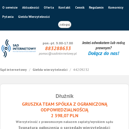
O serwisie
Aktualności
Oferta
Kontakt
Cennik
Regulamin
Komornicy
Pytania
Giełda Wierzytelności
zaloguj
Jesteś adwokatem lub radcą
pon.-pt. 9.00-17.00
883288633
prawnym?
Dołącz do nas!
pomoc@sadinternetowy.pl
Sąd internetowy
/
Giełda wierzytelności
/
44209232
Dłużnik
GRUSZKA TEAM SPÓŁKA Z OGRANICZONĄ
ODPOWIEDZIALNOŚCIĄ
2 398,07 PLN
Wierzytelność z prawomocnym nakazem zapłaty/wyrokiem sądu
Sygnatura ogłoszenia o sprzedaży wierzytelności: