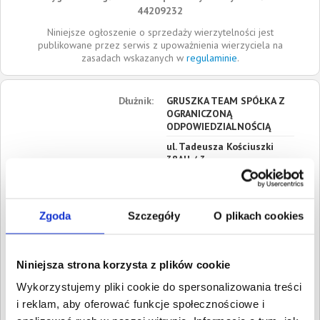
44209232
Niniejsze ogłoszenie o sprzedaży wierzytelności jest
publikowane przez serwis z upoważnienia wierzyciela na
zasadach wskazanych w
regulaminie
.
Dłużnik:
GRUSZKA TEAM SPÓŁKA Z
OGRANICZONĄ
ODPOWIEDZIALNOŚCIĄ
ul. Tadeusza Kościuszki
38AH / 3
05-270
Marki
Mazowieckie
Zgoda
Szczegóły
O plikach cookies
Siedziba:
Marki
REGON:
527360288
NIP:
1251760743
Niniejsza strona korzysta z plików cookie
KRS:
0001078204
Wykorzystujemy pliki cookie do spersonalizowania treści
i reklam, aby oferować funkcje społecznościowe i
Roszczenia:
1. Gospodarcze