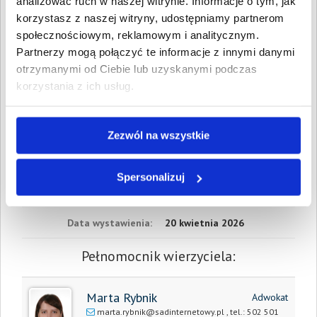
analizować ruch w naszej witrynie. Informacje o tym, jak
Wartość:
1 747,68 PLN
Data wymagalności:
28 maja
korzystasz z naszej witryny, udostępniamy partnerom
2025
społecznościowym, reklamowym i analitycznym.
Partnerzy mogą połączyć te informacje z innymi danymi
W sumie:
Wartość:
1 747,68 PLN
otrzymanymi od Ciebie lub uzyskanymi podczas
Koszty sądowe:
650,39 PLN
korzystania z ich usług.
Spłacono:
0,00 PLN
Całkowita
2 398,07 PLN
wartość wierzytelności:
Zezwól na wszystkie
Prawomocny nakaz
20 kwietnia 2026
Spersonalizuj
zapłaty/
wyrok sądu z dnia:
Data wystawienia:
20 kwietnia 2026
Pełnomocnik wierzyciela:
Marta Rybnik
Adwokat
marta.rybnik@sadinternetowy.pl
, tel.:
502 501