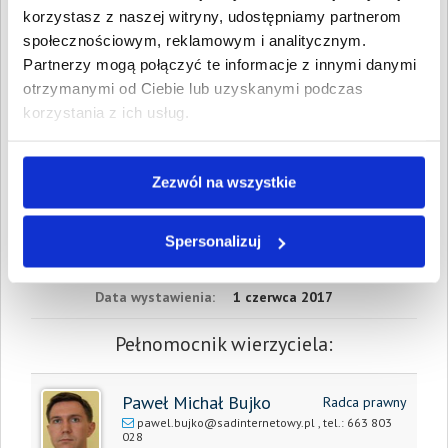
Data wymagalności:
7
korzystasz z naszej witryny, udostępniamy partnerom
grudnia 2015
społecznościowym, reklamowym i analitycznym.
Partnerzy mogą połączyć te informacje z innymi danymi
W sumie:
Wartość:
2 337,00 PLN
Koszty sądowe:
930,38 PLN
otrzymanymi od Ciebie lub uzyskanymi podczas
korzystania z ich usług.
Spłacono:
3 237,00 PLN
Całkowita
30,38 PLN
wartość wierzytelności:
Zezwól na wszystkie
Prawomocny nakaz
Tak
zapłaty/
Spersonalizuj
wyrok sądu
Data wystawienia:
1 czerwca 2017
Pełnomocnik wierzyciela:
Paweł Michał Bujko
Radca prawny
pawel.bujko@sadinternetowy.pl
, tel.:
663 803
028