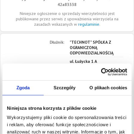
42a83338
Niniejsze ogłoszenie o sprzedaży wierzytelności jest
publikowane przez serwis z upoważnienia wierzyciela na
zasadach wskazanych w
regulaminie
.
Dłużnik:
"TECHNOT" SPÓŁKA Z
OGRANICZONĄ
ODPOWIEDZIALNOŚCIĄ
ul. Łużycka 1 A
89-620
Chojnice
Pomorskie
Siedziba:
Chojnice
Zgoda
Szczegóły
O plikach cookies
REGON:
001373430
NIP:
5551000079
Niniejsza strona korzysta z plików cookie
KRS:
0000121351
Wykorzystujemy pliki cookie do spersonalizowania treści
Roszczenia:
1. Gospodarcze
i reklam, aby oferować funkcje społecznościowe i
Wartość:
2 337,00 PLN
analizować ruch w naszej witrynie. Informacje o tym, jak