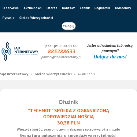
O serwisie
Aktualności
Oferta
Kontakt
Cennik
Regulamin
Komornicy
Pytania
Giełda Wierzytelności
zaloguj
Jesteś adwokatem lub radcą
pon.-pt. 9.00-17.00
883288633
prawnym?
Dołącz do nas!
pomoc@sadinternetowy.pl
Sąd internetowy
/
Giełda wierzytelności
/
42a83338
Dłużnik
"TECHNOT" SPÓŁKA Z OGRANICZONĄ
ODPOWIEDZIALNOŚCIĄ
30,38 PLN
Wierzytelność z prawomocnym nakazem zapłaty/wyrokiem sądu
Sygnatura ogłoszenia o sprzedaży wierzytelności: