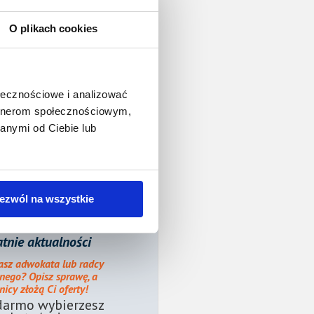
O plikach cookies
ołecznościowe i analizować
artnerom społecznościowym,
anymi od Ciebie lub
ezwól na wszystkie
tnie aktualności
asz adwokata lub radcy
nego? Opisz sprawę, a
icy złożą Ci oferty!
darmo wybierzesz