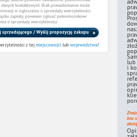
adw
 danych kontaktowych. Brak powiadomienia może
pra
formacji w ogłoszeniu o sprzedaży wierzytelności.
pop
iązku zapłaty, powinien zgłosić pełnomocnikowi
Pro
enia o sprzedaży wierzytelności.
dow
nas
j sprzedającego / Wyślij propozycję zakupu
pra
adw
zło
erzytelności z tej
miejscowości
lub
województwa
!
pop
Sam
lub
i k
spr
ref
pra
opi
kli
por
Znaj
bez 
złoż
Opi
zał