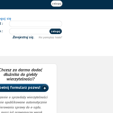
zaloguj
guj się
il
o
zaloguj
Zarejestruj się.
Nie pamiętasz hasła?
Chcesz za darmo dodać
dłużnika do giełdy
wierzytelności?
ełnij formularz pozwu!
zenie o sprzedaży wierzytelności
nie opublikowane automatycznie
ierowaniu sprawy do e-sądu.
i masz już prawomocny wyrok