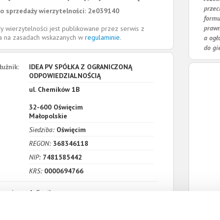
przec
o sprzedaży wierzytelności: 2e039140
formu
prawn
y wierzytelności jest publikowane przez serwis z
la na zasadach wskazanych w
regulaminie
.
a ogł
do gi
łużnik:
IDEA PV SPÓŁKA Z OGRANICZONĄ
ODPOWIEDZIALNOŚCIĄ
ul. Chemików 1B
32-600
Oświęcim
Małopolskie
Siedziba:
Oświęcim
REGON:
368346118
NIP:
7481585442
KRS:
0000694766
zenia:
1. Cywilne
Wartość:
6 580,00 PLN
Data wymagalności:
19 września 2022