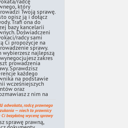
okata/radcę
wnego, który
rowadzi Twoją sprawę.
sto opisz ją i dołącz
ody. Trafi ona do
zej bazy kancelarii
wnych. Doświadczeni
okaci/radcy sami
żą Ci propozycje na
rowadzenie sprawy.
 wybierzesz najlepszą
 wynegocjujesz zakres
oszt prowadzenia
awy. Sprawdzisz
erencje każdego
wnika na podstawie
nii wcześniejszych
entów oraz
ozmawiasz z nim na
dź adwokata, radcę prawnego
szukania — niech to prawnicy
ą Ci bezpłatną wycenę sprawy
sz sprawę prawną,
ącz dokumenty.