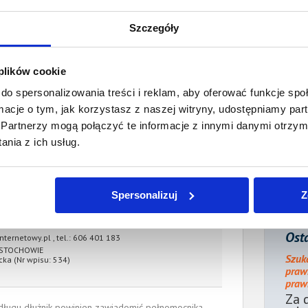
sumie:
Wartość:
6 580,00 PLN
Szczegóły
Koszty sądowe:
1 300,60 PLN
acono:
0,00 PLN
 plików cookie
ności:
7 880,60 PLN
do spersonalizowania treści i reklam, aby oferować funkcje sp
płaty/
1 marca 2023
ormacje o tym, jak korzystasz z naszej witryny, udostępniamy p
 dnia:
Partnerzy mogą połączyć te informacje z innymi danymi otrzym
nia z ich usług.
ienia:
1 marca 2023
ocnik wierzyciela:
Spersonalizuj
Z
Adamczuk
Adwokat
Osta
ternetowy.pl
, tel.:
606 401 183
ĘSTOCHOWIE
Szuk
cka
(Nr wpisu: 534)
praw
prawn
Za 
e długu dłużnik powinien zawiadomić pełnomocnika