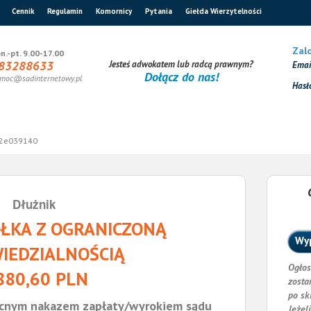
Cennik
Regulamin
Komornicy
Pytania
Giełda Wierzytelności
Zalo
n.-pt. 9.00-17.00
83288633
Jesteś adwokatem lub radcą prawnym?
Ema
Dołącz do nas!
moc@sadinternetowy.pl
Hasł
2e039140
Dłużnik
ÓŁKA Z OGRANICZONĄ
Wyp
IEDZIALNOŚCIĄ
Ogłos
880,60 PLN
zosta
po sk
cnym nakazem zapłaty/wyrokiem sądu
Jeżel