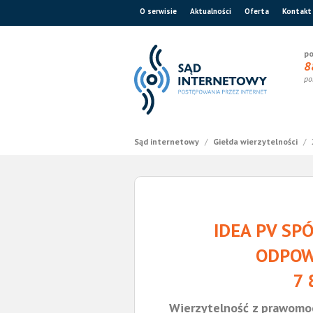
O serwisie
Aktualności
Oferta
Kontakt
po
8
po
Sąd internetowy
/
Giełda wierzytelności
/
IDEA PV SP
ODPOW
7 
Wierzytelność z prawomo