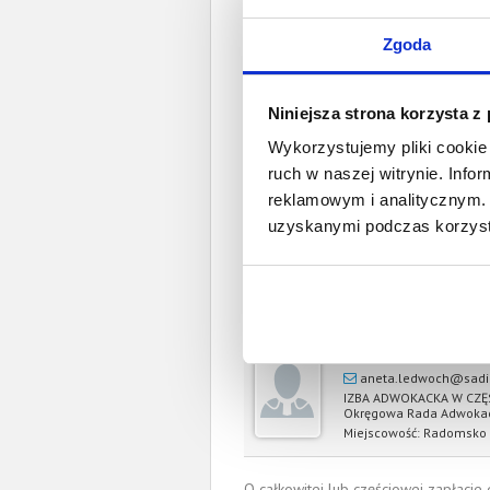
W 
Zgoda
Spł
Niniejsza strona korzysta z
Całkowita wartość wierzytel
Wykorzystujemy pliki cookie 
Prawomocny nakaz za
ruch w naszej witrynie. Inf
wyrok sądu z
reklamowym i analitycznym. 
uzyskanymi podczas korzysta
Data wystaw
Pełnom
Aneta Ledwoch-
aneta.ledwoch@sadin
IZBA ADWOKACKA W CZ
Okręgowa Rada Adwoka
Miejscowość:
Radomsko
O całkowitej lub częściowej zapłaci