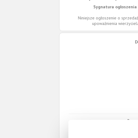
Sygnatura ogłoszenia 
Niniejsze ogłoszenie o sprzedaż
upoważnienia wierzycie
D
Roszc