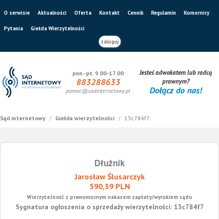
O serwisie
Aktualności
Oferta
Kontakt
Cennik
Regulamin
Komornicy
Pytania
Giełda Wierzytelności
zaloguj
Jesteś adwokatem lub radcą
pon.-pt. 9.00-17.00
883288633
prawnym?
Dołącz do nas!
pomoc@sadinternetowy.pl
Sąd internetowy
/
Giełda wierzytelności
/
13c784f7
Dłużnik
Jarosław Ślusarczyk
590,39 PLN
Wierzytelność z prawomocnym nakazem zapłaty/wyrokiem sądu
Sygnatura ogłoszenia o sprzedaży wierzytelności: 13c784f7