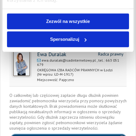
korzystania z ich usług.
zapłaty/
wyrok sądu z dnia:
Zezwól na wszystkie
Data wystawienia:
21 kwietnia 2021
Pełnomocnik wierzyciela:
Spersonalizuj
Ewa Duralak
Radca prawny
ewa.duralak@sadinternetowy.pl
, tel.:
663 051
679
OKRĘGOWA IZBA RADCÓW PRAWNYCH w Łodzi
(Nr wpisu: ŁD-M-1917)
Miejscowość:
Pajęczno
O całkowitej lub częściowej zapłacie długu dłużnik powinien
zawiadomić pełnomocnika wierzyciela przy pomocy powyższych
danych kontaktowych. Brak powiadomienia może skutkować
publikacją nieaktualnych informacji w ogłoszeniu o sprzedaży
wierzytelności. Gdy dłużnik zaprzecza istnieniu obowiązku
zapłaty, powinien zgłosić pełnomocnikowi wierzyciela żądanie
usunięcia ogłoszenia o sprzedaży wierzytelności.