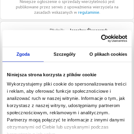
Niniejsze ogłoszenie o sprzedaży wierzytelności jest
publikowane przez serwis z upoważnienia wierzyciela na
zasadach wskazanych w
regulaminie
.
Dłużnik:
Jarosław Ślusarczyk
25-636
Kielce
Świętokrzyskie
Zgoda
Szczegóły
O plikach cookies
Roszczenia:
1. Cywilne
Wartość:
500,00 PLN
Data wymagalności:
6 lipca
2019
Niniejsza strona korzysta z plików cookie
Wykorzystujemy pliki cookie do spersonalizowania treści
W sumie:
Wartość:
500,00 PLN
i reklam, aby oferować funkcje społecznościowe i
Koszty sądowe:
90,39 PLN
analizować ruch w naszej witrynie. Informacje o tym, jak
Spłacono:
0,00 PLN
korzystasz z naszej witryny, udostępniamy partnerom
społecznościowym, reklamowym i analitycznym.
Całkowita
590,39 PLN
wartość wierzytelności:
Partnerzy mogą połączyć te informacje z innymi danymi
otrzymanymi od Ciebie lub uzyskanymi podczas
Prawomocny nakaz
21 kwietnia 2021