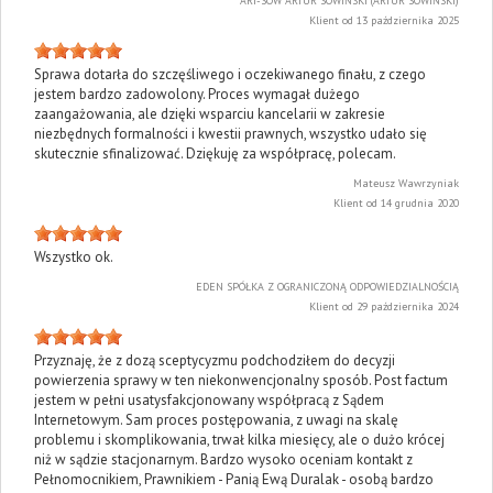
ART-SOW ARTUR SOWIŃSKI (ARTUR SOWIŃSKI)
Klient od 13 października 2025
Sprawa dotarła do szczęśliwego i oczekiwanego finału, z czego
jestem bardzo zadowolony. Proces wymagał dużego
zaangażowania, ale dzięki wsparciu kancelarii w zakresie
niezbędnych formalności i kwestii prawnych, wszystko udało się
skutecznie sfinalizować. Dziękuję za współpracę, polecam.
Mateusz Wawrzyniak
Klient od 14 grudnia 2020
Wszystko ok.
EDEN SPÓŁKA Z OGRANICZONĄ ODPOWIEDZIALNOŚCIĄ
Klient od 29 października 2024
Przyznaję, że z dozą sceptycyzmu podchodziłem do decyzji
powierzenia sprawy w ten niekonwencjonalny sposób. Post factum
jestem w pełni usatysfakcjonowany współpracą z Sądem
Internetowym. Sam proces postępowania, z uwagi na skalę
problemu i skomplikowania, trwał kilka miesięcy, ale o dużo krócej
niż w sądzie stacjonarnym. Bardzo wysoko oceniam kontakt z
Pełnomocnikiem, Prawnikiem - Panią Ewą Duralak - osobą bardzo