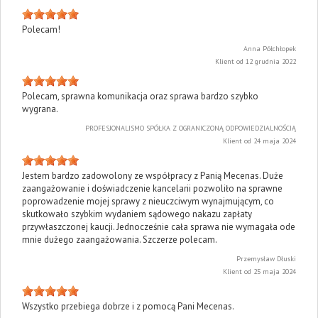
Polecam!
Anna Półchłopek
Klient od 12 grudnia 2022
Polecam, sprawna komunikacja oraz sprawa bardzo szybko
wygrana.
PROFESJONALISMO SPÓŁKA Z OGRANICZONĄ ODPOWIEDZIALNOŚCIĄ
Klient od 24 maja 2024
Jestem bardzo zadowolony ze współpracy z Panią Mecenas. Duże
zaangażowanie i doświadczenie kancelarii pozwoliło na sprawne
poprowadzenie mojej sprawy z nieuczciwym wynajmującym, co
skutkowało szybkim wydaniem sądowego nakazu zapłaty
przywłaszczonej kaucji. Jednocześnie cała sprawa nie wymagała ode
mnie dużego zaangażowania. Szczerze polecam.
Przemysław Dłuski
Klient od 25 maja 2024
Wszystko przebiega dobrze i z pomocą Pani Mecenas.