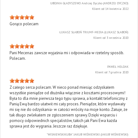
UBOJNIA GŁADYSZEWO Andrzej Dyczko (ANDRZEJ DYCZKO)
Klient od 14 kwietnia 2022
Gorąco polecam
ŁUKASZ SŁABOŃ TRIUMF-MEDIA (ŁUKASZ SŁABOŃ)
Klient od 3 września 2020
Pani Mecenas zawsze wyjaśnia mi i odpowiada w rzetelny sposób.
Polecam.
PAWEŁ HEŁDAK
Klient od 7 grudnia 2020
Z całego serca polecam. W nieco ponad miesiąc odzyskałem
wszystkie pieniądze od dłużnika włącznie z kosztami procesowymi!
Była to dla mnie pierwsza tego typu sprawa, a kontakt telefoniczny z
Panią Ewą bardzo ułatwił mi cały proces. Pieniądze, które wydawały
mi się nie do odzyskania- w całości wróciły na moje konto. Żałuje, że
tak długo zwlekałem ze zgłoszeniem sprawy. Dzięki wsparciu i
pomocy odpowiednich specjalistów, takich jak Pani Ewa każda
sprawa jest do wygrania. Jeszcze raz dziękuje.
''WISNIEWSKIKUBA'' JAKUB WIŚNIEWSKI (JAKUB WIŚNIEWSKI)