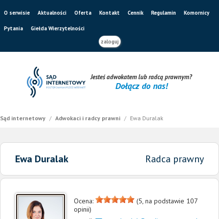
O serwisie
Aktualności
Oferta
Kontakt
Cennik
Regulamin
Komornicy
Pytania
Giełda Wierzytelności
zaloguj
Jesteś adwokatem lub radcą prawnym?
Dołącz do nas!
Sąd internetowy
/
Adwokaci i radcy prawni
/
Ewa Duralak
Ewa Duralak
Radca prawny
Ocena:
(
5
, na podstawie
107
opinii)