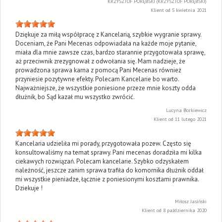
KRZYSZTOF PORĘBSKI (KRZYSZTOF PORĘBSKI)
Klient od 5 kwietnia 2021
Dziękuje za miłą współpracę z Kancelarią, szybkie wygranie sprawy.
Doceniam, że Pani Mecenas odpowiadała na każde moje pytanie,
miała dla mnie zawsze czas, bardzo starannie przygotowała sprawę,
aż przeciwnik zrezygnował z odwołania się. Mam nadzieje, że
prowadzona sprawa karna z pomocą Pani Mecenas również
przyniesie pozytywne efekty. Polecam Kancelarie bo warto.
Najważniejsze, że wszystkie poniesione przeze mnie koszty odda
dłużnik, bo Sąd kazał mu wszystko zwrócić.
Lucyna Borkiewicz
Klient od 11 lutego 2021
Kancelaria udzieliła mi porady, przygotowała pozew. Często się
konsultowaliśmy na temat sprawy. Pani mecenas doradziła mi kilka
ciekawych rozwiązań. Polecam kancelarie. Szybko odzyskałem
należność, jeszcze zanim sprawa trafiła do komornika dłużnik oddał
mi wszystkie pieniadze, łącznie z poniesionymi kosztami prawnika.
Dziekuje !
Miłosz Jasiński
Klient od 8 października 2020