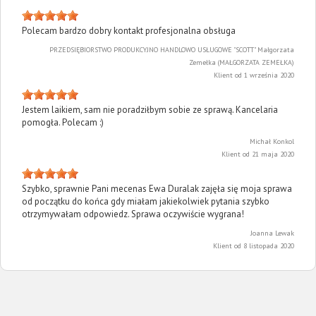
Polecam bardzo dobry kontakt profesjonalna obsługa
PRZEDSIĘBIORSTWO PRODUKCYJNO HANDLOWO USŁUGOWE "SCOTT" Małgorzata
Zemełka (MAŁGORZATA ZEMEŁKA)
Klient od 1 września 2020
Jestem laikiem, sam nie poradziłbym sobie ze sprawą. Kancelaria
pomogła. Polecam :)
Michał Konkol
Klient od 21 maja 2020
Szybko, sprawnie Pani mecenas Ewa Duralak zajęła się moja sprawa
od początku do końca gdy miałam jakiekolwiek pytania szybko
otrzymywałam odpowiedz. Sprawa oczywiście wygrana!
Joanna Lewak
Klient od 8 listopada 2020