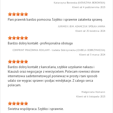
Katarzyna Borowska (KATARZYNA BOROWSKA)
Klient od 4 października 2023
Pani prawnik bardzo pomocna. Szybko i sprawnie załatwiła sprawę.
JURIMEX J.B.M. ADAMCZUK SPÓŁKA JAWNA
Klient od 25 kwietnia 2024
Bardzo dobry kontakt - profesjonalna obsługa
COMPRINT PRACOWNIA REKLAMY - Izabela Dobrzyniecka (IZABELA DOBRZYNIECKA)
Klient od 3 marca 2024
Bardzo dobry kontakt z kancelaria, szybkie uzyskanie nakazu i
klauzuli oraz negocjacje z wierzycielem. Polecam rowniez strone
internetowa sadinternetowy.pl poniewaz w prosty i tani sposob
udalo sie wygrac sprawe i podjac windykacje. Z calego serca
polecam.
Małgorzata Homann
Klient od 6 listopada 2023
Świetna współpraca. Szybko i sprawnie.