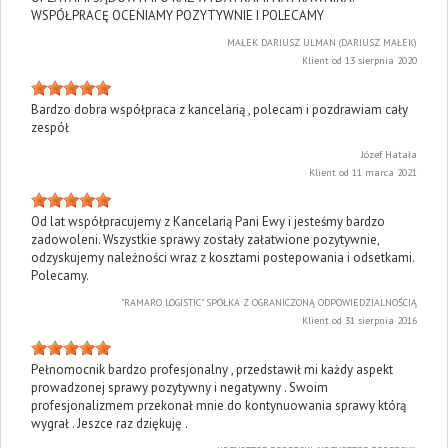
WSPÓŁPRACĘ OCENIAMY POZYTYWNIE I POLECAMY
MAŁEK DARIUSZ ULMAN (DARIUSZ MAŁEK)
Klient od 13 sierpnia 2020
Bardzo dobra współpraca z kancelarią , polecam i pozdrawiam cały
zespół
Józef Hatała
Klient od 11 marca 2021
Od lat współpracujemy z Kancelarią Pani Ewy i jesteśmy bardzo
zadowoleni. Wszystkie sprawy zostały załatwione pozytywnie,
odzyskujemy należności wraz z kosztami postepowania i odsetkami.
Polecamy.
"RAMARO LOGISTIC" SPÓŁKA Z OGRANICZONĄ ODPOWIEDZIALNOŚCIĄ
Klient od 31 sierpnia 2016
Pełnomocnik bardzo profesjonalny , przedstawił mi każdy aspekt
prowadzonej sprawy pozytywny i negatywny . Swoim
profesjonalizmem przekonał mnie do kontynuowania sprawy którą
wygrał . Jeszce raz dziękuję .