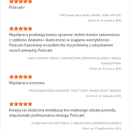
Polecam!
PSW Paweł Sowa-Wiktor (PAWEŁ SOWA-WIKTOR)
Klient od 25 czerwca 2020
Współpraca przebiega bardzo sprawnie. Jestem bardzo zadowolona
z szybkości działania i skuteczności w ściąganiu wierzytelności.
Polecam Kancelarię wszystkim kto ma problemy z odzyskaniem
swoich pieniędzy. Polecam
AGRO CENTRUM SPÓŁKA Z OGRANICZONĄ ODPOWIEDZIALNOŚCIĄ SPÓŁKA
KOMANDYTOWA
Klient od 20 marca 2020
Współpraca wzorowa
PRZEDSIĘBIORSTWO HANDLOWE "TAROT" JÓZEF SMARDZ (JÓZEF SMARDZ)
Klient od 21 listopada 2020
Kolejny raz skuteczna windykacja bez większego udziału powodu,
stały kontakt, profesjonalna obsługa. Polecam
HUSQVARNA POLAND SPÓŁKA Z OGRANICZONĄ ODPOWIEDZIALNOŚCIĄ
Klient od 27 października 2016