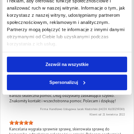
i reklam, aby oferować funkcje społecznościowe i
analizować ruch w naszej witrynie. Informacje o tym, jak
Sprawa okazała się trudna, ale udało się ją wygrać. Pani mecenas
korzystasz z naszej witryny, udostępniamy partnerom
Ewa Duralak kontaktowała się ze mną w miarę potrzeby i
społecznościowym, reklamowym i analitycznym.
konsultowała wszelkie rozwiązania, a nawet podejmowała próby
polubownego rozwiązania sporu z dłużnikiem w ramach mediacji.
Partnerzy mogą połączyć te informacje z innymi danymi
Gorąco polecam tą kancelarię.
otrzymanymi od Ciebie lub uzyskanymi podczas
Monika Wierzbowska
korzystania z ich usług.
Klient od 10 listopada 2021
Nasza sprawa była skomplikowane, ale Pani Ewa Durlak, dała sobie
Zezwól na wszystkie
świetnie radę. Polecam.
Ryszard Góra
Klient od 14 czerwca 2021
Spersonalizuj
Bardzo skuteczna pomoc. Dług odzyskany zaskakująco szybko.
Znakomity kontakt i wszechstronna pomoc. Polecam i dziękuję!
Firma Handlowo Usługowa Jacek Kłodziński (JACEK KŁODZIŃSKI)
Klient od 21 kwietnia 2022
Kancelaria wygrała sprawnie sprawę, skierowała sprawę do