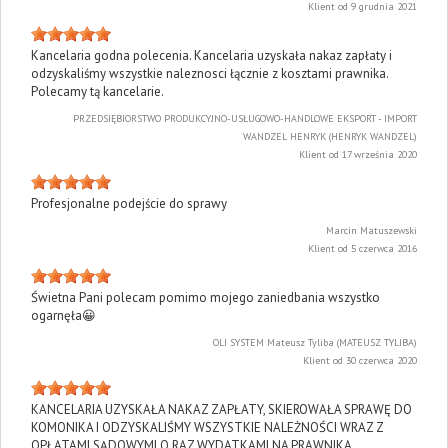
Klient od 9 grudnia 2021
Kancelaria godna polecenia. Kancelaria uzyskała nakaz zapłaty i
odzyskaliśmy wszystkie naleznosci łącznie z kosztami prawnika.
Polecamy tą kancelarie.
PRZEDSIĘBIORSTWO PRODUKCYJNO-USŁUGOWO-HANDLOWE EKSPORT - IMPORT
WANDZEL HENRYK (HENRYK WANDZEL)
Klient od 17 września 2020
Profesjonalne podejście do sprawy
Marcin Matuszewski
Klient od 5 czerwca 2016
Świetna Pani polecam pomimo mojego zaniedbania wszystko
ogarnęła😀
OLI SYSTEM Mateusz Tyliba (MATEUSZ TYLIBA)
Klient od 30 czerwca 2020
KANCELARIA UZYSKAŁA NAKAZ ZAPŁATY, SKIEROWAŁA SPRAWĘ DO
KOMONIKA I ODZYSKALIŚMY WSZYSTKIE NALEŻNOŚCI WRAZ Z
OPŁATAMI SĄDOWYMI O RAZ WYDATKAMI NA PRAWNIKA.