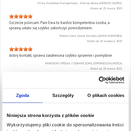
Firma Handlowo-Transportowa - Andrzej Głowa (ANDRZEJ GŁOWA)
Klient od 25 marca 2019
Szczerze polecam. Pani Ewa to bardzo kompetentna osoba, a
sprawę udało się szybko zakończyć powodzeniem.
Mobile Client Dawid Kornobis (DAWID KORNOBIS)
Klient od 24 września 2023
dobry kontakt, sprawa załatwiona szybko sprawnie i pomyślnie
NANOSENS SPÓŁKA Z OGRANICZONĄ ODPOWIEDZIALNOŚCIĄ
Klient od 28 marca 2022
Jestem zadowolona ze współpracy.
SETECO Maja Jankowska (MAJA JANKOWSKA)
Zgoda
Szczegóły
O plikach cookies
Klient od 26 lipca 2021
Bardzo dobra komunikacja, rzeczowa pomoc i skuteczne
Niniejsza strona korzysta z plików cookie
doprowadzenie sprawy do końca. Szczerze polecam.
BARTŁOMIEJ GROCHULSKI (BARTŁOMIEJ GROCHULSKI)
Wykorzystujemy pliki cookie do spersonalizowania treści
Klient od 24 lipca 2023