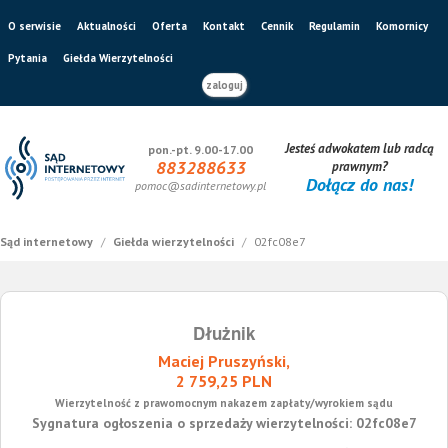
O serwisie
Aktualności
Oferta
Kontakt
Cennik
Regulamin
Komornicy
Pytania
Giełda Wierzytelności
zaloguj
Jesteś adwokatem lub radcą
pon.-pt. 9.00-17.00
883288633
prawnym?
Dołącz do nas!
pomoc@sadinternetowy.pl
Sąd internetowy
/
Giełda wierzytelności
/
02fc08e7
Dłużnik
Maciej Pruszyński,
2 759,25 PLN
Wierzytelność z prawomocnym nakazem zapłaty/wyrokiem sądu
Sygnatura ogłoszenia o sprzedaży wierzytelności: 02fc08e7