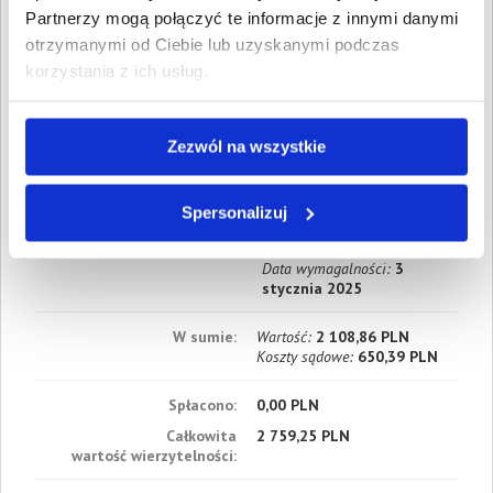
Partnerzy mogą połączyć te informacje z innymi danymi
4. Cywilne
otrzymanymi od Ciebie lub uzyskanymi podczas
Wartość:
13,64 PLN
Data wymagalności:
24
korzystania z ich usług.
grudnia 2024
5. Cywilne
Wartość:
770,00 PLN
Zezwól na wszystkie
Data wymagalności:
3
stycznia 2025
Spersonalizuj
6. Cywilne
Wartość:
12,79 PLN
Data wymagalności:
3
stycznia 2025
W sumie:
Wartość:
2 108,86 PLN
Koszty sądowe:
650,39 PLN
Spłacono:
0,00 PLN
Całkowita
2 759,25 PLN
wartość wierzytelności: