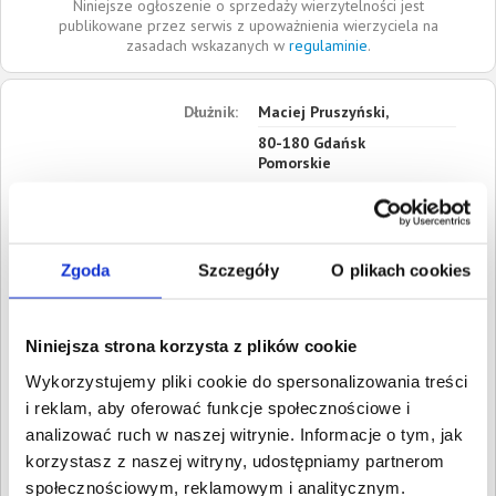
Niniejsze ogłoszenie o sprzedaży wierzytelności jest
publikowane przez serwis z upoważnienia wierzyciela na
zasadach wskazanych w
regulaminie
.
Dłużnik:
Maciej Pruszyński,
80-180
Gdańsk
Pomorskie
Roszczenia:
1. Cywilne
Wartość:
509,00 PLN
Data wymagalności:
17
Zgoda
Szczegóły
O plikach cookies
grudnia 2024
2. Cywilne
Wartość:
8,43 PLN
Niniejsza strona korzysta z plików cookie
Data wymagalności:
17
grudnia 2024
Wykorzystujemy pliki cookie do spersonalizowania treści
i reklam, aby oferować funkcje społecznościowe i
3. Cywilne
analizować ruch w naszej witrynie. Informacje o tym, jak
Wartość:
795,00 PLN
Data wymagalności:
24
korzystasz z naszej witryny, udostępniamy partnerom
grudnia 2024
społecznościowym, reklamowym i analitycznym.