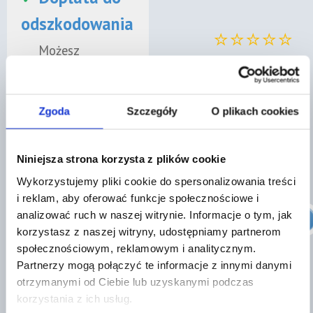
odszkodowania
⭐⭐⭐⭐⭐
Możesz
dochodzić
„współpraca na wysokim
wyrównania, gdy
poziomie, jestem mile
ubezpieczyciel
Zgoda
Szczegóły
O plikach cookies
zaskoczony
bezpodstawnie
skutecznością działań."
obniżył należną
Niniejsza strona korzysta z plików cookie
Zobacz nasze oceny w
kwotę z OC
Wykorzystujemy pliki cookie do spersonalizowania treści
Google
sprawcy albo z
i reklam, aby oferować funkcje społecznościowe i
AC.
analizować ruch w naszej witrynie. Informacje o tym, jak
Znajdź prawnika
korzystasz z naszej witryny, udostępniamy partnerom
✓
Pomoc przy
społecznościowym, reklamowym i analitycznym.
⭐⭐⭐⭐⭐
Partnerzy mogą połączyć te informacje z innymi danymi
odwołaniu
otrzymanymi od Ciebie lub uzyskanymi podczas
korzystania z ich usług.
Specjalista
„Bardzo dobra