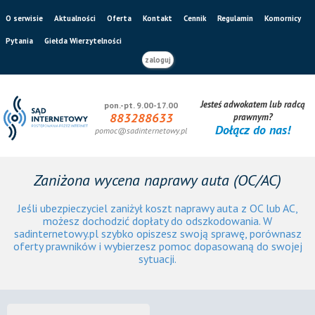
O serwisie
Aktualności
Oferta
Kontakt
Cennik
Regulamin
Komornicy
Pytania
Giełda Wierzytelności
zaloguj
Jesteś adwokatem lub radcą
pon.-pt. 9.00-17.00
883288633
prawnym?
Dołącz do nas!
pomoc@sadinternetowy.pl
Zaniżona wycena naprawy auta (OC/AC)
Jeśli ubezpieczyciel zaniżył koszt naprawy auta z OC lub AC,
możesz dochodzić dopłaty do odszkodowania. W
sadinternetowy.pl szybko opiszesz swoją sprawę, porównasz
oferty prawników i wybierzesz pomoc dopasowaną do swojej
sytuacji.