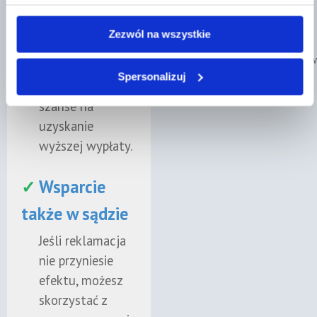
przygotuje
współpraca , szybkie
odwołanie i
decyzje ."
Zezwól na wszystkie
wskaże
Poznaj naszych prawników
dokumenty,
Spersonalizuj
które zwiększają
szanse na
uzyskanie
wyższej wypłaty.
✓
Wsparcie
także w sądzie
Jeśli reklamacja
nie przyniesie
efektu, możesz
skorzystać z