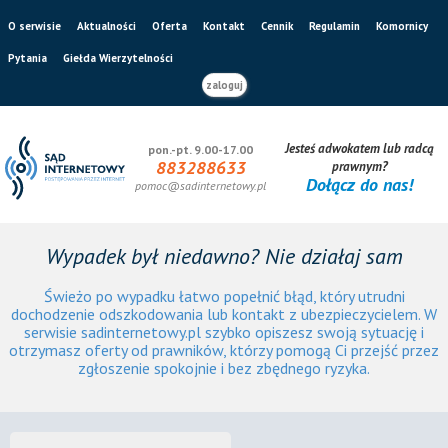
O serwisie
Aktualności
Oferta
Kontakt
Cennik
Regulamin
Komornicy
Pytania
Giełda Wierzytelności
zaloguj
Jesteś adwokatem lub radcą
pon.-pt. 9.00-17.00
883288633
prawnym?
Dołącz do nas!
pomoc@sadinternetowy.pl
Wypadek był niedawno? Nie działaj sam
Świeżo po wypadku łatwo popełnić błąd, który utrudni
dochodzenie odszkodowania lub kontakt z ubezpieczycielem. W
serwisie sadinternetowy.pl szybko opiszesz swoją sytuację i
otrzymasz oferty od prawników, którzy pomogą Ci przejść przez
zgłoszenie spokojnie i bez zbędnego ryzyka.