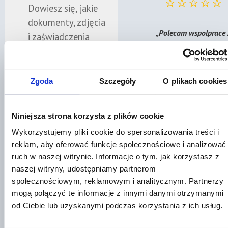
⭐⭐⭐⭐⭐
Dowiesz się, jakie
dokumenty, zdjęcia
„Polecam wspolprace 
i zaświadczenia
Pania Mecenas Mart
warto zebrać od
Rybnik"
razu po zdarzeniu,
zanim część
Zobacz nasze oceny 
Zgoda
Szczegóły
O plikach cookies
dowodów
Google
przepadnie.
Niniejsza strona korzysta z plików cookie
Znajdź prawni
Wykorzystujemy pliki cookie do spersonalizowania treści i
✓
Spokojny
reklam, aby oferować funkcje społecznościowe i analizować
kontakt z
ruch w naszej witrynie. Informacje o tym, jak korzystasz z
naszej witryny, udostępniamy partnerom
ubezpieczycielem
⭐⭐⭐⭐⭐
społecznościowym, reklamowym i analitycznym. Partnerzy
mogą połączyć te informacje z innymi danymi otrzymanymi
Jeśli obawiasz się
od Ciebie lub uzyskanymi podczas korzystania z ich usług.
rozmów z
„Sprawnie i
ubezpieczycielem,
bezproblemowo."