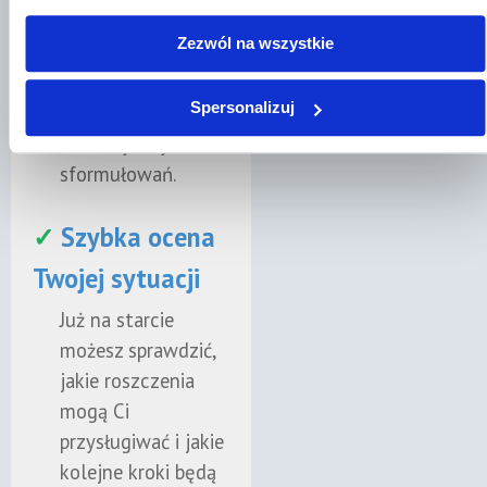
prawnik pomoże Ci
Poznaj naszych prawni
Zezwól na wszystkie
przygotować
zgłoszenie i
Spersonalizuj
uniknąć
niekorzystnych
sformułowań.
✓
Szybka ocena
Twojej sytuacji
Już na starcie
możesz sprawdzić,
jakie roszczenia
mogą Ci
przysługiwać i jakie
kolejne kroki będą