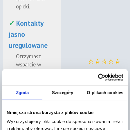
opieki.
✓
Kontakty
jasno
uregulowane
Otrzymasz
⭐⭐⭐⭐⭐
wsparcie w
ustaleniu
„Bardzo dobry kontakt!
harmonogramu
Fachowa wiedza i
kontaktów, tak
doświadczenie
Zgoda
Szczegóły
O plikach cookies
aby był realny,
prawnika. Polecam!"
precyzyjny i
Niniejsza strona korzysta z plików cookie
korzystny dla
Zobacz nasze oceny w
dobra dziecka.
Google
Wykorzystujemy pliki cookie do spersonalizowania treści
i reklam, aby oferować funkcje społecznościowe i