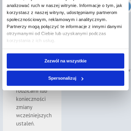
Znajdź prawnika
analizować ruch w naszej witrynie. Informacje o tym, jak
✓
Pomoc w
korzystasz z naszej witryny, udostępniamy partnerom
⭐⭐⭐⭐⭐
sytuacjach
społecznościowym, reklamowym i analitycznym.
Partnerzy mogą połączyć te informacje z innymi danymi
konfliktowych
otrzymanymi od Ciebie lub uzyskanymi podczas
„Bardzo sprawnie i
korzystania z ich usług.
Specjalista
regularny kontakt przez
wskaże, jak
cały okres prowadzenia
działać przy
sprawy."
Zezwól na wszystkie
utrudnianiu
Poznaj naszych prawników
kontaktów,
Spersonalizuj
sporach między
rodzicami lub
konieczności
zmiany
wcześniejszych
ustaleń.