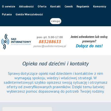
O serwisie
Aktualności
Oferta
Kontakt
Cennik
Regulamin
Komornicy
Pytania
Giełda Wierzytelności
zaloguj
Jesteś adwokatem lub radcą
pon.-pt. 9.00-17.00
883288633
prawnym?
Dołącz do nas!
pomoc@sadinternetowy.pl
Opieka nad dziećmi i kontakty
Sprawy dotyczące opieki nad dzieckiem i kontaktów z nim
wymagają spokoju, wiedzy i właściwej strategii. W
sadinternetowy.pl szybko opiszesz swoją sytuację i otrzymasz
oferty od zweryfikowanych prawników. Dzięki temu łatwiej
wybierzesz pomoc dopasowaną do potrzeb Twojej rodziny.