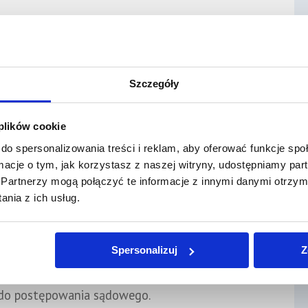
trzeby uprawnionego i możliwości finansowe
wie przygotować żądanie.
niżenie
Szczegóły
a życiowa lub majątkowa, otrzymasz wsparcie w
zmianę alimentów.
 plików cookie
do spersonalizowania treści i reklam, aby oferować funkcje sp
ciach
ormacje o tym, jak korzystasz z naszej witryny, udostępniamy p
Partnerzy mogą połączyć te informacje z innymi danymi otrzym
chodzić zaległych alimentów i jakie kroki
nia z ich usług.
ezpieczyć interes dziecka.
ntach
Spersonalizuj
Z
ompletowaniu dokumentów, uzasadnieniu
 do postępowania sądowego.