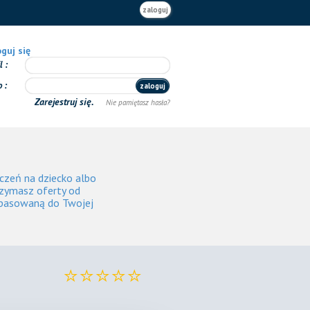
zaloguj
guj się
il
o
zaloguj
Zarejestruj się.
Nie pamiętasz hasła?
czeń na dziecko albo
rzymasz oferty od
opasowaną do Twojej
⭐⭐⭐⭐⭐