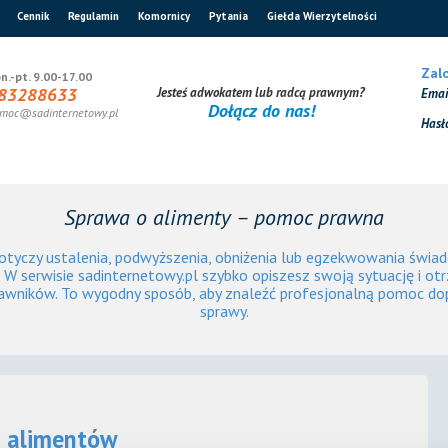
Cennik
Regulamin
Komornicy
Pytania
Giełda Wierzytelności
Zalo
n.-pt. 9.00-17.00
83288633
Jesteś adwokatem lub radcą prawnym?
Ema
Dołącz do nas!
moc@sadinternetowy.pl
Hasł
Sprawa o alimenty – pomoc prawna
otyczy ustalenia, podwyższenia, obniżenia lub egzekwowania świad
 W serwisie sadinternetowy.pl szybko opiszesz swoją sytuację i ot
awników. To wygodny sposób, aby znaleźć profesjonalną pomoc d
sprawy.
i alimentów