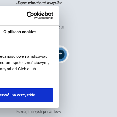
„Super właśnie mi wszystko
zapłacili!! Dziękuje za
pomoc!!"
Zobacz nasze oceny w Google
O plikach cookies
Znajdź prawnika
ołecznościowe i analizować
artnerom społecznościowym,
anymi od Ciebie lub
⭐⭐⭐⭐⭐
„Konkretny Mecenas.
ezwól na wszystkie
Polecam."
Poznaj naszych prawników