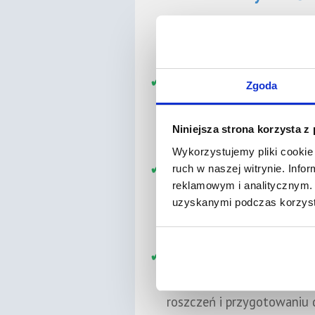
Prawnik pomoże ocenić po
zobowiązanego, aby właści
✓
Podwyższenie lub ob
Zgoda
Jeśli zmieniła się sytuacj
przygotowaniu wniosku o 
Niniejsza strona korzysta z
Wykorzystujemy pliki cookie 
✓
Pomoc przy zaległoś
ruch w naszej witrynie. Inf
reklamowym i analitycznym. 
Specjalista wyjaśni, jak do
uzyskanymi podczas korzysta
podjąć, aby skutecznie zab
✓
Wsparcie w dokume
Otrzymasz pomoc przy sk
roszczeń i przygotowaniu