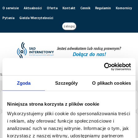
O serwisie
Aktualności
Oferta
Kontakt
Cennik
Regulamin
Komornicy
Pytania
Giełda Wierzytelności
zaloguj
Jesteś adwokatem lub radcą prawnym?
Dołącz do nas!
Sąd internetowy
/
Katalog sądów
/
Sąd Rejonowy w Kartuzach
Zgoda
Szczegóły
O plikach cookies
Sąd Rejonowy w Kartuzach
Niniejsza strona korzysta z plików cookie
Wykorzystujemy pliki cookie do spersonalizowania treści
i reklam, aby oferować funkcje społecznościowe i
Adres:
Kościuszki 26, 83-300 Kartuzy
analizować ruch w naszej witrynie. Informacje o tym, jak
Numery
korzystasz z naszej witryny, udostępniamy partnerom
tel.
58 694 94 09