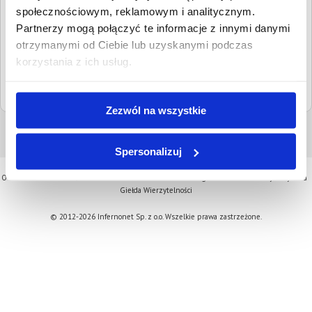
kontaktowe:
społecznościowym, reklamowym i analitycznym.
Partnerzy mogą połączyć te informacje z innymi danymi
Adresy email:
boi@kartuzy.sr.gov.pl
otrzymanymi od Ciebie lub uzyskanymi podczas
Strona www:
kartuzy.sr.gov.pl
korzystania z ich usług.
Sąd nadrzędny:
Sąd Okręgowy w Gdańsku
Zezwól na wszystkie
Spersonalizuj
O serwisie
Aktualności
Oferta
Kontakt
Cennik
Regulamin
Komornicy
Pytania
Giełda Wierzytelności
© 2012-2026 Infernonet Sp. z o.o. Wszelkie prawa zastrzeżone.