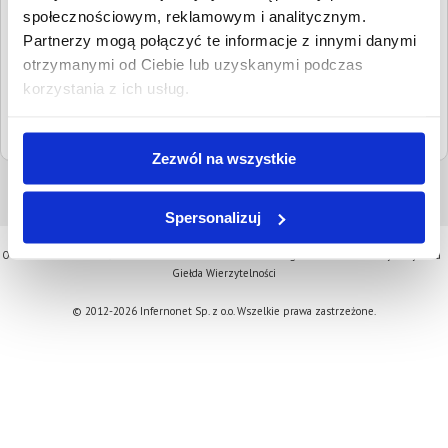
kontaktowe:
fax
(22) 778 20 51
społecznościowym, reklamowym i analitycznym.
Partnerzy mogą połączyć te informacje z innymi danymi
Adresy email:
boi@otwock.sr.gov.pl
otrzymanymi od Ciebie lub uzyskanymi podczas
Strona www:
otwock.sr.gov.pl
korzystania z ich usług.
Sąd nadrzędny:
Sąd Okręgowy Warszawa-Praga
Zezwól na wszystkie
Spersonalizuj
O serwisie
Aktualności
Oferta
Kontakt
Cennik
Regulamin
Komornicy
Pytania
Giełda Wierzytelności
© 2012-2026 Infernonet Sp. z o.o. Wszelkie prawa zastrzeżone.