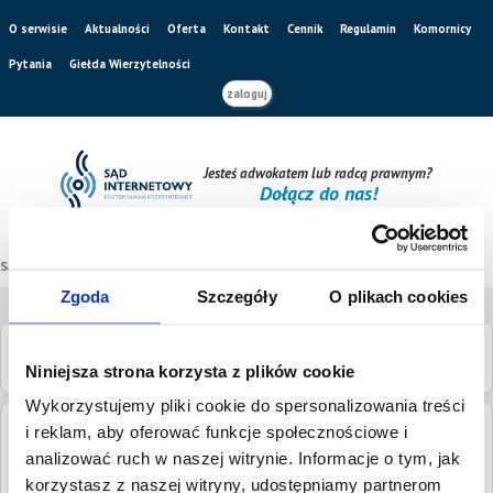
O serwisie
Aktualności
Oferta
Kontakt
Cennik
Regulamin
Komornicy
Pytania
Giełda Wierzytelności
zaloguj
Jesteś adwokatem lub radcą prawnym?
Dołącz do nas!
Sąd internetowy
/
Katalog sądów
/
Sąd Rejonowy w Otwocku
Zgoda
Szczegóły
O plikach cookies
Sąd Rejonowy w Otwocku
Niniejsza strona korzysta z plików cookie
Wykorzystujemy pliki cookie do spersonalizowania treści
i reklam, aby oferować funkcje społecznościowe i
Adres:
Armii Krajowej 2, 05-400 Otwock
analizować ruch w naszej witrynie. Informacje o tym, jak
Numery
tel.
22 778-20-50
korzystasz z naszej witryny, udostępniamy partnerom