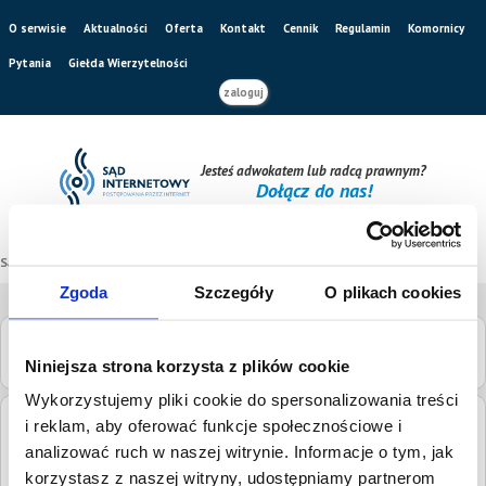
O serwisie
Aktualności
Oferta
Kontakt
Cennik
Regulamin
Komornicy
Pytania
Giełda Wierzytelności
zaloguj
Jesteś adwokatem lub radcą prawnym?
Dołącz do nas!
Sąd internetowy
/
Katalog sądów
/
Sąd Rejonowy w Wągrowcu
Zgoda
Szczegóły
O plikach cookies
Sąd Rejonowy w Wągrowcu
Niniejsza strona korzysta z plików cookie
Wykorzystujemy pliki cookie do spersonalizowania treści
i reklam, aby oferować funkcje społecznościowe i
Adres:
Kościuszki 18, 62-100 Wągrowiec
analizować ruch w naszej witrynie. Informacje o tym, jak
Numery
korzystasz z naszej witryny, udostępniamy partnerom
tel.
67 26 81 800