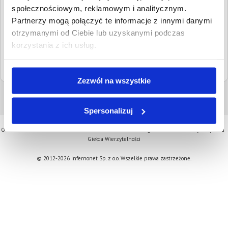
kontaktowe:
społecznościowym, reklamowym i analitycznym.
Partnerzy mogą połączyć te informacje z innymi danymi
Adresy email:
boi@wagrowiec.sr.gov.pl
otrzymanymi od Ciebie lub uzyskanymi podczas
Strona www:
wagrowiec.sr.gov.pl
korzystania z ich usług.
Sąd nadrzędny:
Sąd Okręgowy w Poznaniu
Zezwól na wszystkie
Spersonalizuj
O serwisie
Aktualności
Oferta
Kontakt
Cennik
Regulamin
Komornicy
Pytania
Giełda Wierzytelności
© 2012-2026 Infernonet Sp. z o.o. Wszelkie prawa zastrzeżone.