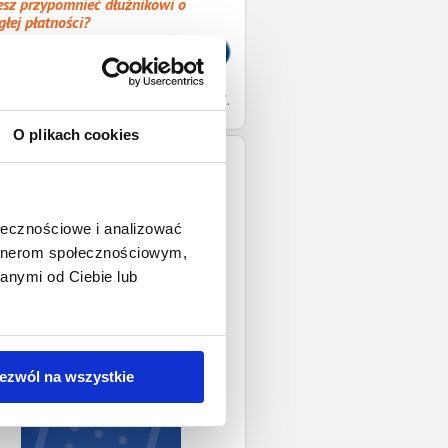
sz przypomnieć dłużnikowi o
głej płatności?
orządź wezwanie do zapłaty
łniony druk wezwania do zapłaty
ślemy nieodpłatnie na Twój adres e-mail.
O plikach cookies
ołecznościowe i analizować
artnerom społecznościowym,
anymi od Ciebie lub
ezwól na wszystkie