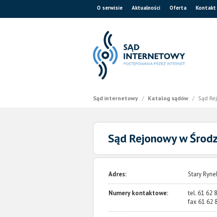
O serwisie
Aktualności
Oferta
Kontakt
Sąd internetowy
/
Katalog sądów
/
Sąd Re
Sąd Rejonowy w Środz
Adres:
Stary Ryne
Numery kontaktowe:
tel.
61 62 
fax
61 62 