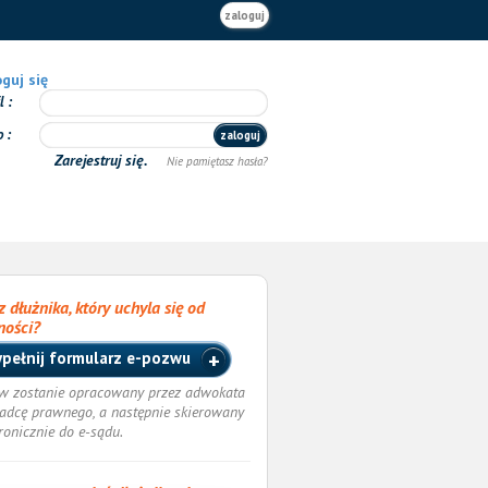
zaloguj
guj się
il
o
zaloguj
Zarejestruj się.
Nie pamiętasz hasła?
 dłużnika, który uchyla się od
ności?
pełnij formularz e-pozwu
w zostanie opracowany przez adwokata
radcę prawnego, a następnie skierowany
tronicznie do e-sądu.