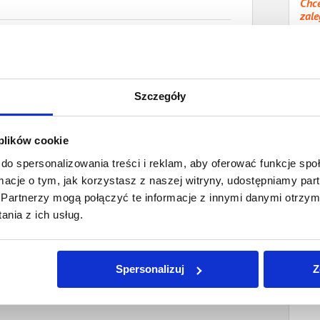
Chce
zale
sr.gov.pl
Sp
Wype
owy w Poznaniu
przy
Szczegóły
 plików cookie
do spersonalizowania treści i reklam, aby oferować funkcje sp
ormacje o tym, jak korzystasz z naszej witryny, udostępniamy p
Partnerzy mogą połączyć te informacje z innymi danymi otrzym
nia z ich usług.
Spersonalizuj
Z