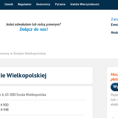
Cennik
Regulamin
Komornicy
Pytania
Giełda Wierzytelności
Zalo
Jesteś adwokatem lub radcą prawnym?
Ema
Dołącz do nas!
Hasł
jonowy w Środzie Wielkopolskiej
ie Wielkopolskiej
Masz
płat
Wy
k 6, 63-000 Środa Wielkopolska
Poze
lub 
elek
84 900
84 948