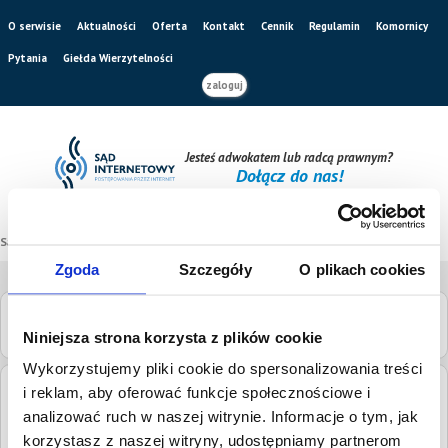
O serwisie
Aktualności
Oferta
Kontakt
Cennik
Regulamin
Komornicy
Pytania
Giełda Wierzytelności
zaloguj
Jesteś adwokatem lub radcą prawnym?
Dołącz do nas!
Sąd internetowy
/
Katalog sądów
/
Sąd Rejonowy w Lesznie
Zgoda
Szczegóły
O plikach cookies
Sąd Rejonowy w Lesznie
Niniejsza strona korzysta z plików cookie
Wykorzystujemy pliki cookie do spersonalizowania treści
i reklam, aby oferować funkcje społecznościowe i
Adres:
gen. Jarosława Dąbrowskiego 2, 64-100 Leszno
analizować ruch w naszej witrynie. Informacje o tym, jak
Numery
tel.
(65) 525-94-03
korzystasz z naszej witryny, udostępniamy partnerom