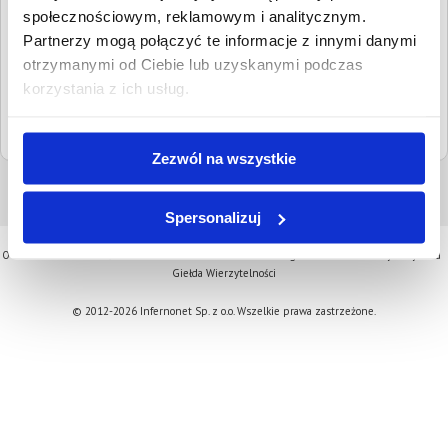
kontaktowe:
tel.
(65) 525-94-00
społecznościowym, reklamowym i analitycznym.
Partnerzy mogą połączyć te informacje z innymi danymi
Adresy email:
boi@leszno.sr.gov.pl
otrzymanymi od Ciebie lub uzyskanymi podczas
Strona www:
leszno.sr.gov.pl
korzystania z ich usług.
Sąd nadrzędny:
Sąd Okręgowy w Poznaniu
Zezwól na wszystkie
Spersonalizuj
O serwisie
Aktualności
Oferta
Kontakt
Cennik
Regulamin
Komornicy
Pytania
Giełda Wierzytelności
© 2012-2026 Infernonet Sp. z o.o. Wszelkie prawa zastrzeżone.