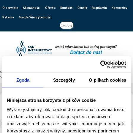
O serwisie
Aktualności
Oferta
Kontakt
Cennik
Regulamin
Komornicy
Pytania
Giełda Wierzytelności
zaloguj
Jesteś adwokatem lub radcą prawnym?
Dołącz do nas!
Sąd internetowy
/
Katalog sądów
/
Sąd Rejonowy Poznań-Stare Miasto w Poznaniu
Zgoda
Szczegóły
O plikach cookies
Niniejsza strona korzysta z plików cookie
Sąd Rejonowy Poznań-Stare Miasto w
Wykorzystujemy pliki cookie do spersonalizowania treści
Poznaniu
i reklam, aby oferować funkcje społecznościowe i
analizować ruch w naszej witrynie. Informacje o tym, jak
korzystasz z naszej witryny, udostępniamy partnerom