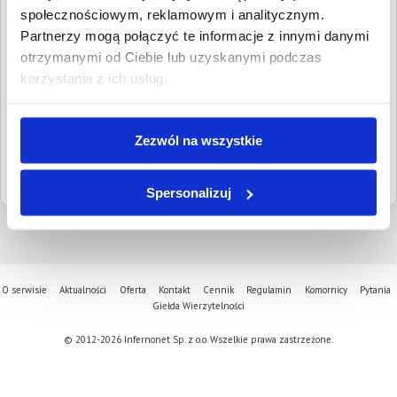
Adres:
Młyńska 1a, 61-729 Poznań
społecznościowym, reklamowym i analitycznym.
Partnerzy mogą połączyć te informacje z innymi danymi
Numery
tel.
(61) 666 08 50
kontaktowe:
tel.
61 46 82 544
otrzymanymi od Ciebie lub uzyskanymi podczas
korzystania z ich usług.
Adresy email:
czytelnia@poznan-staremiasto.sr.gov.pl
informacja@poznan-staremiasto.sr.gov.pl
Strona www:
poznan-staremiasto.sr.gov.pl/
Zezwól na wszystkie
Sąd nadrzędny:
Sąd Okręgowy w Poznaniu
Spersonalizuj
O serwisie
Aktualności
Oferta
Kontakt
Cennik
Regulamin
Komornicy
Pytania
Giełda Wierzytelności
© 2012-2026 Infernonet Sp. z o.o. Wszelkie prawa zastrzeżone.