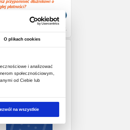
sz przypomnieć dłużnikowi o
głej płatności?
orządź wezwanie do zapłaty
łniony druk wezwania do zapłaty
ślemy nieodpłatnie na Twój adres e-mail.
O plikach cookies
ołecznościowe i analizować
artnerom społecznościowym,
anymi od Ciebie lub
ezwól na wszystkie