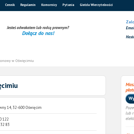
Cennik
Regulamin
Komornicy
Pytania
Giełda Wierzytelności
Zalo
Jesteś adwokatem lub radcą prawnym?
Ema
Dołącz do nas!
Hasł
jonowy w Oświęcimiu
ęcimiu
Masz
płat
Wy
wny 14, 32-600 Oświęcim
Poze
lub 
elek
0 122
 32 83