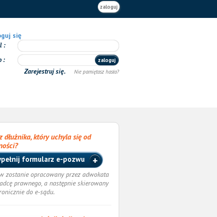
zaloguj
guj się
il
o
zaloguj
Zarejestruj się.
Nie pamiętasz hasła?
 dłużnika, który uchyla się od
ności?
pełnij formularz e-pozwu
w zostanie opracowany przez adwokata
radcę prawnego, a następnie skierowany
tronicznie do e-sądu.