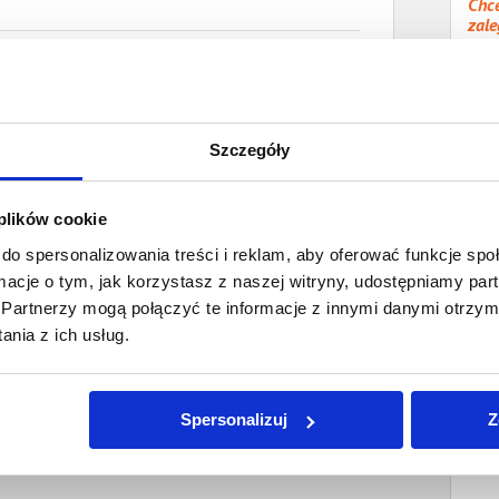
Chce
zale
r.gov.pl
Sp
Wype
owy w Krakowie
przy
Szczegóły
 plików cookie
do spersonalizowania treści i reklam, aby oferować funkcje sp
ormacje o tym, jak korzystasz z naszej witryny, udostępniamy p
Partnerzy mogą połączyć te informacje z innymi danymi otrzym
nia z ich usług.
Spersonalizuj
Z