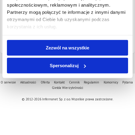
kontaktowe:
społecznościowym, reklamowym i analitycznym.
Partnerzy mogą połączyć te informacje z innymi danymi
Adresy email:
administracja@olkusz.sr.gov.pl
otrzymanymi od Ciebie lub uzyskanymi podczas
boi@olkusz.sr.gov.pl
korzystania z ich usług.
Strona www:
olkusz.sr.gov.pl
Sąd nadrzędny:
Sąd Okręgowy w Krakowie
Zezwól na wszystkie
Spersonalizuj
O serwisie
Aktualności
Oferta
Kontakt
Cennik
Regulamin
Komornicy
Pytania
Giełda Wierzytelności
© 2012-2026 Infernonet Sp. z o.o. Wszelkie prawa zastrzeżone.