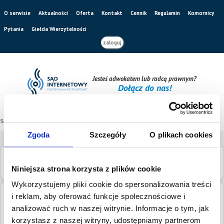
O serwisie
Aktualności
Oferta
Kontakt
Cennik
Regulamin
Komornicy
Pytania
Giełda Wierzytelności
zaloguj
Jesteś adwokatem lub radcą prawnym?
Dołącz do nas!
Sąd internetowy
/
Katalog sądów
/
Sąd Rejonowy w Olkuszu
Zgoda
Szczegóły
O plikach cookies
Sąd Rejonowy w Olkuszu
Niniejsza strona korzysta z plików cookie
Wykorzystujemy pliki cookie do spersonalizowania treści
i reklam, aby oferować funkcje społecznościowe i
Adres:
Króla Kazimierza Wielkiego 45, 32-300 Olkusz
analizować ruch w naszej witrynie. Informacje o tym, jak
Numery
korzystasz z naszej witryny, udostępniamy partnerom
tel.
32 626 11 55