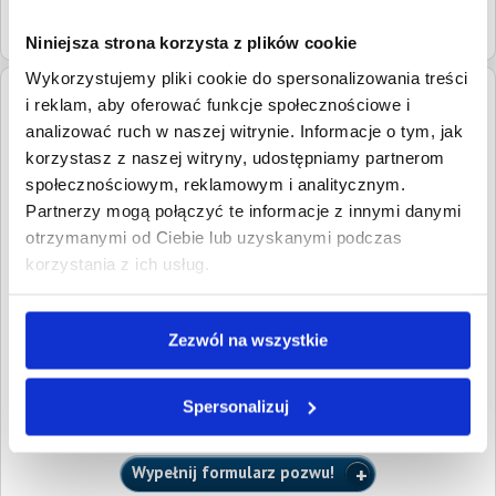
Wielkopolskim
Niniejsza strona korzysta z plików cookie
Wykorzystujemy pliki cookie do spersonalizowania treści
i reklam, aby oferować funkcje społecznościowe i
Adres:
Sądowa 5/2, 63-400 Ostrów Wielkopolski
analizować ruch w naszej witrynie. Informacje o tym, jak
Numery
fax
62 592-82-83
korzystasz z naszej witryny, udostępniamy partnerom
kontaktowe:
tel.
62 592-82-83
społecznościowym, reklamowym i analitycznym.
Partnerzy mogą połączyć te informacje z innymi danymi
Adresy email:
ostrow.wielkopolski.kukula@komornik.pl
otrzymanymi od Ciebie lub uzyskanymi podczas
Podlega pod:
Sąd Rejonowy w Ostrowie Wielkopolskim
korzystania z ich usług.
Ocena i opinie pełnomocników wierzycieli
Zezwól na wszystkie
Ocena i opinie pełnomocników o kancelariach komorniczych
dostępne są dla radców prawnych i adwokatów zarejestrowanych w
serwisie oraz dla klientów, którzy złożyli w serwisie przynajmniej
jeden pozew i uiścili wymaganą opłatę sądową.
Spersonalizuj
Chcesz dołączyć do grona naszych klientów?
Wypełnij formularz pozwu!