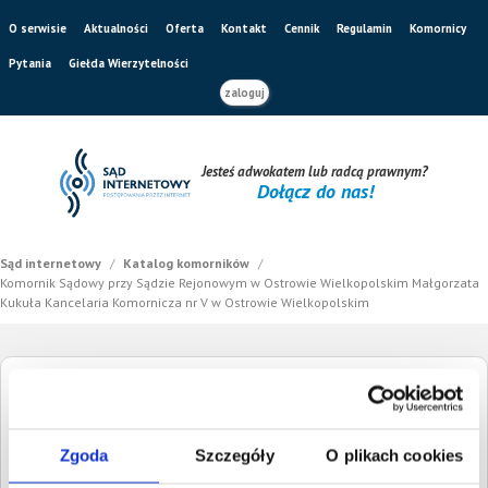
O serwisie
Aktualności
Oferta
Kontakt
Cennik
Regulamin
Komornicy
Pytania
Giełda Wierzytelności
zaloguj
Jesteś adwokatem lub radcą prawnym?
Dołącz do nas!
Sąd internetowy
/
Katalog komorników
/
Komornik Sądowy przy Sądzie Rejonowym w Ostrowie Wielkopolskim Małgorzata
Kukuła Kancelaria Komornicza nr V w Ostrowie Wielkopolskim
Komornik Sądowy przy Sądzie Rejonowym w
Ostrowie Wielkopolskim Małgorzata Kukuła
Zgoda
Szczegóły
O plikach cookies
Kancelaria Komornicza nr V w Ostrowie